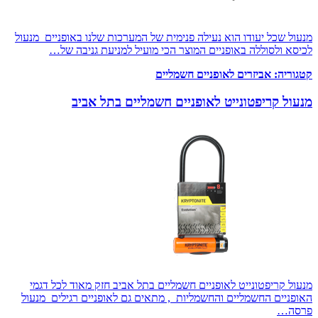
מנעול שכל יעודו הוא נעילה פנימית של המערכות שלנו באופניים מנעול
לכיסא ולסוללה באופניים המוצר הכי מועיל למניעת גניבה של…
קטגוריה:
אביזרים לאופניים חשמליים
מנעול קריפטונייט לאופניים חשמליים בתל אביב
מנעול קריפטונייט לאופניים חשמליים בתל אביב חזק מאוד לכל דגמי
האופניים החשמליים והחשמליות , מתאים גם לאופניים רגילים מנעול
פרסה…