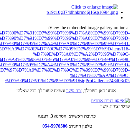
View the embedded image gallery online at:
ro.net/%D7%90%D7%91%D7%99%D7%96%D7%A8%D7%99%D7%9D-
%D7%90%D7%91%D7%99%D7%96%D7%A8%D7%99%D7%9D-
D7%90%D7%95%D7%A4%D7%A0%D7%99%D7%99%D7%9D-
D7%A9%D7%9E%D7%9C%D7%99%D7%99%D7%9D/item/116-
%D7%9E%D7%A0%D7%A2%D7%95%D7%9C-
D7%A4%D7%98%D7%95%D7%A0%D7%99%D7%99%D7%98-
D7%90%D7%95%D7%A4%D7%A0%D7%99%D7%99%D7%9D-
D7%97%D7%A9%D7%9E%D7%9C%D7%99%D7%99%D7%9D-
%D7%91%D7%AA%D7%9C-
%D7%90%D7%91%D7%99%D7%91#sigProGalleriac743d03c05
אנחנו כאן בשבילך,
צור קשר
ונשמח לעזור לך בכל שאלה!
פרטי יצירת קשר
כתובת ראשית: הסדנא 3, רעננה
טלפון החנות:
054-5978586