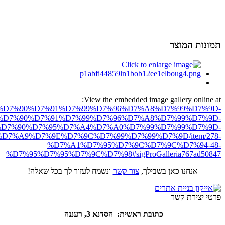
תמונות המוצר
View the embedded image gallery online at:
ro.net/%D7%90%D7%91%D7%99%D7%96%D7%A8%D7%99%D7%9D-
%D7%90%D7%91%D7%99%D7%96%D7%A8%D7%99%D7%9D-
D7%90%D7%95%D7%A4%D7%A0%D7%99%D7%99%D7%9D-
D7%A9%D7%9E%D7%9C%D7%99%D7%99%D7%9D/item/278-
%D7%A1%D7%95%D7%9C%D7%9C%D7%94-48-
%D7%95%D7%95%D7%9C%D7%98#sigProGalleria767ad50847
אנחנו כאן בשבילך,
צור קשר
ונשמח לעזור לך בכל שאלה!
פרטי יצירת קשר
כתובת ראשית: הסדנא 3, רעננה