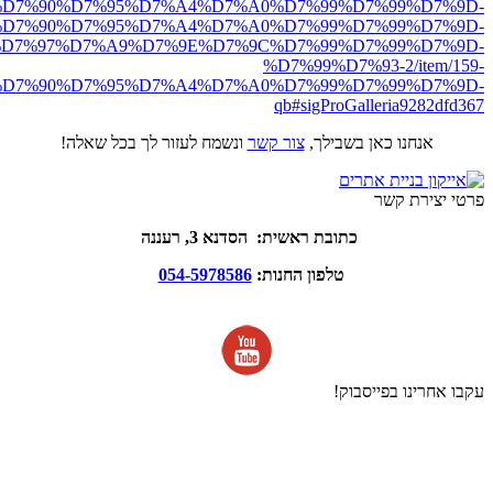
ro.net/%D7%90%D7%95%D7%A4%D7%A0%D7%99%D7%99%D7%9D-
D7%90%D7%95%D7%A4%D7%A0%D7%99%D7%99%D7%9D-
D7%97%D7%A9%D7%9E%D7%9C%D7%99%D7%99%D7%9D-
%D7%99%D7%93-2/item/159-
D7%90%D7%95%D7%A4%D7%A0%D7%99%D7%99%D7%9D-
qb#sigProGalleria9282dfd367
אנחנו כאן בשבילך,
צור קשר
ונשמח לעזור לך בכל שאלה!
פרטי יצירת קשר
כתובת ראשית: הסדנא 3, רעננה
טלפון החנות:
054-5978586
עקבו אחרינו בפייסבוק!