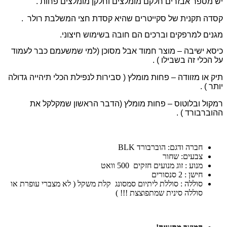
יש מספר אבזרים חלקם מומלצים וחלקן מומלצים פחות .
קסדה תקנית של סקייטרים שהיא קסדת חצי המשלבת רולר .
מגנים למרפקים וברכים הם חובה בשימוש חיצוני.
כיסא ישיבה – מוצר חמוד אבל מסוכן (למי שמשעמם כבר לעמוד
על הכלי זה בשבילו ) .
תיק או מזוודה – פחות מומלץ ( סבירות לנפילת הכלי תיהייה גדולה
יותר ) .
רמקול ובלוטוס – פחות מומלץ (הדבר הראשון שמקלקל את
ההוברבורד ) .
חברה ודגם: הוברבורד BLK
צבעים: שחור
מנוע : זוג מנועים חזקים 500 וואט
חישן : 2 סנסורים
סוללה : סוללת ליתיום סמסונג קלת משקל ( לא מצברי עופרת או
סוללה סינית שמתפוצצת !!! )