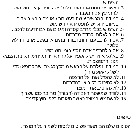
השימוש.
כאשר יש התנהגות מוזרה לכלי יש להפסיק את השימוש
ולהתייעץ עם המעבדה .
במידה והמכשיר עושה רעש חריג או מהיר באור אדום
במקום ירוק יש להפסיק את השימוש.
השימוש בכלי מחייב קסדה ומגנים גם אם יודעים לרכב .
אסור לעלות ולרדת מדרכות .
אסור לרכב עם ההוברבורד במים או בגשם או בדרך לא
סלולה.
אסור להרכיב אדם נוסף בזמן השימוש .
בגלגלי אוויר יש להקפיד על לחץ אוויר תקין ועל תקינות הצמיג
מפני התפוצצות.
במידה ונפלתם על הראש מומלץ לגשת ישר לרופא (כדי
לשלול זעזוע מוח ).
לא להפיל אותו על הרצפה
לא להיכנס בקיר או במדרכות
לא להרטיב את המוצר
לוודה שמשטח העבודה (הבורד) מחובר כמו שצריך
להשתמש במוצר כאשר האורות כלפי חוץ קדימה
טיפים
הטיפים שלנו הם מאוד פשוטים לנסות לשמור על המוצר .