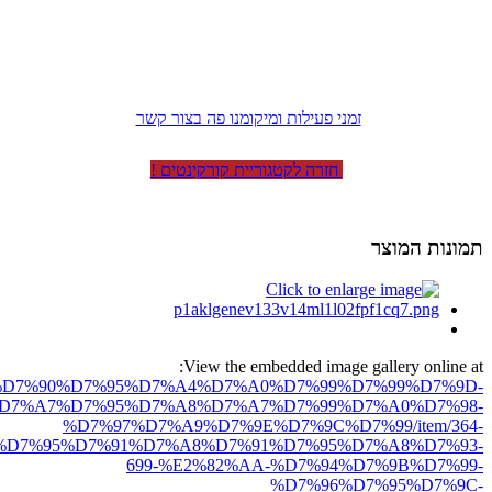
זמני פעילות ומיקומנו פה בצור קשר
חזרה לקטגוריית קורקינטים !
תמונות המוצר
View the embedded image gallery online at:
ro.net/%D7%90%D7%95%D7%A4%D7%A0%D7%99%D7%99%D7%9D-
D7%A7%D7%95%D7%A8%D7%A7%D7%99%D7%A0%D7%98-
%D7%97%D7%A9%D7%9E%D7%9C%D7%99/item/364-
%D7%95%D7%91%D7%A8%D7%91%D7%95%D7%A8%D7%93-
699-%E2%82%AA-%D7%94%D7%9B%D7%99-
%D7%96%D7%95%D7%9C-