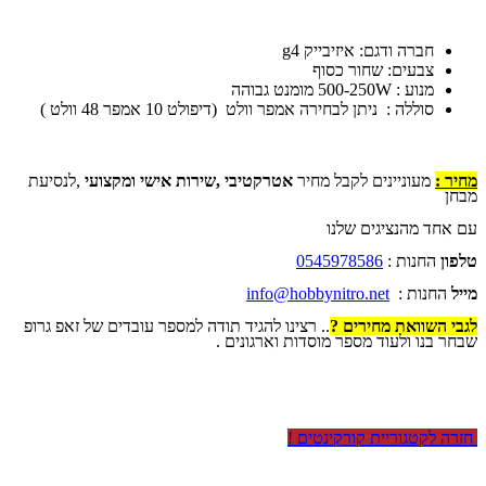
חברה ודגם: איזיבייק g4
צבעים: שחור כסוף
מנוע : 500-250W מומנט גבוהה
סוללה : ניתן לבחירה אמפר וולט (דיפולט 10 אמפר 48 וולט )
מחיר :
מעוניינים לקבל מחיר
אטרקטיבי ,שירות אישי ומקצועי
,לנסיעת
מבחן
עם אחד מהנציגים שלנו
טלפון
החנות :
0545978586
מייל
החנות :
info@hobbynitro.net
לגבי השוואת מחירים ?
.. רצינו להגיד תודה למספר עובדים של זאפ גרופ
שבחר בנו ולעוד מספר מוסדות וארגונים .
חזרה לקטגוריית קורקינטים !