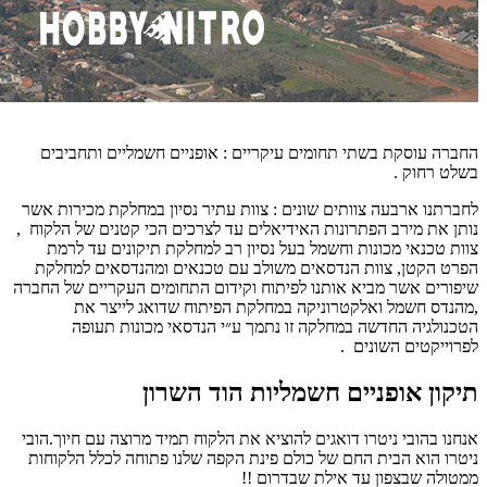
החברה עוסקת בשתי תחומים עיקריים : אופניים חשמליים ותחביבים
בשלט רחוק .
לחברתנו ארבעה צוותים שונים : צוות עתיר נסיון במחלקת מכירות אשר
נותן את מירב הפתרונות האידיאלים עד לצרכים הכי קטנים של הלקוח ,
צוות טכנאי מכונות וחשמל בעל נסיון רב למחלקת תיקונים עד לרמת
הפרט הקטן, צוות הנדסאים משולב עם טכנאים ומהנדסאים למחלקת
שיפורים אשר מביא אותנו לפיתוח וקידום התחומים העקריים של החברה
,מהנדס חשמל ואלקטרוניקה במחלקת הפיתוח שדואג לייצר את
הטכנולגיה החדשה במחלקה זו נתמך ע״י הנדסאי מכונות תעופה
לפרוייקטים השונים .
תיקון אופניים חשמליות הוד השרון
אנחנו בהובי ניטרו דואגים להוציא את הלקוח תמיד מרוצה עם חיוך.
הובי
ניטרו הוא הבית החם של כולם פינת הקפה שלנו פתוחה לכלל הלקוחות
ממטולה שבצפון עד אילת שבדרום !!