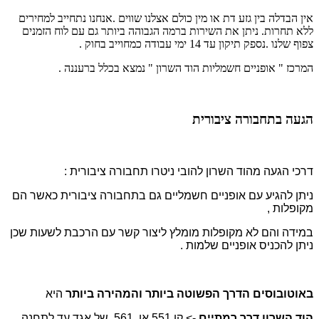
אין הבדלה בין גזע דת או מין כולם אצלנו שווים .
אנחנו נתחייב למחירים
ללא תחרות.
ניתן את השירות ברמה הגבוהה ביותר גם עם לוח הזמנים
צפוף שלנו .
נספק תיקון עד 14 ימי עבודה כמחוייב בחוק .
המרכז " אופניים חשמליות הוד השרון " נמצא בכלל ברעננה .
הגעה בתחבורה ציבורית
דרכי הגעה מהוד השרון להובי ניטרו תחבורה ציבורית :
ניתן להגיע עם אופניים חשמליים גם בתחבורה ציבורית כאשר הם
מקופלות ,
במידה והם לא מקופלות מומלץ ליצור קשר עם הרכבת לשעות שכן
ניתן להכניס אופניים שלמות .
באוטובוסים הדרך הפשוטה ביותר והמהירה ביותר
היא
הוד השרון דרך רמתיים
-> קו 551 או 561 של אגד עד לתחנה