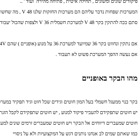
פיקודים שונים ומשונים , תחילה איטית , פתיחה מהירה ועוד ' ..
המערכות שפחות נדבר עליהם הם מערכות החזקות שלנו 48 V , מה שחשוב לדעת שלא ניתן
סתם ככה להתקין בקר 48 V למערכת חשמלית 36 V ולצפות שהכול יעבוד אותו דבר .
אם נתקין ונחווט בקר 36 שמיועד למערכת 36 על מנוע (אופניים ) שהם 24V אנחנו אלולים לשרוף את המערכת החשמלית .
אם נעשה ההפך המערכת פשוט לא תעבוד .
מהו הבקר באופניים
בקר בנוי ממעגל חשמלי בעל המון חוטים וגידים שכל חוט וגיד תפקיד במער
יש חוטים שתפקידם להעביר פיקוד למנוע , יש חוטים שתפקידם לקבל הזנת
חוטים שמעברים דיווחים אל הבקר ויש חוטים שמעברים זרמים שונים למער
כמו שאתם שמים לב אנחנו נותנים דגש על המקצועיות ולא על ניסויי