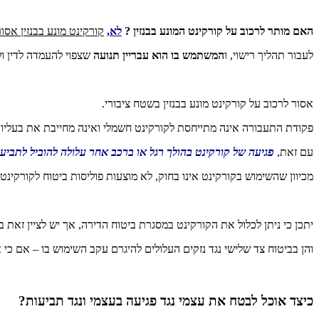
האם מותר לרכוב על קורקינט המונע בבנזין ?
לא,
קורקינט מונע בבנזין אסור
לעבור תהליך רישוי, ו
המשתמש בו
הוא עבריין תנועה
שצפוי להעמדה לדין ול
אסור לרכוב על קורקינט מונע בבנזין בשטח ציבורי.
פקודת התעבורה אינה מתייחסת לקורקינט חשמלי ואינה מחייבת את בעליו 
עם זאת,
פגיעה של קורקינט בהולך רגל או ברכב אחר עלולה להוביל לתביע
מכיוון שהשימוש בקורקינט אינו בחוק, לא מוצעות פוליסות ביטוח לקורקינט
יתכן כי ניתן לכלול את הקורקינט במסגרת ביטוח הדירה, אך יש לציין זאת ב
והן בביטוח צד שלישי נגד נזקים העלולים להיגרם עקב השימוש בו – אם כי
כיצד אוכל לבטח את עצמי נגד פגיעה בעצמי ונגד תביעות?