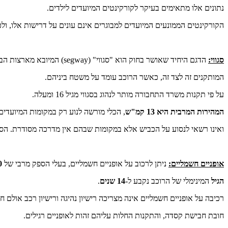
נתונים אלו מתאימים בעיקר לקורקינטים המיועדים לילדים.
הקורקינטים הממונעים המיועדים למבוגרים אינם עונים על דרישות אלו, ולכן
סגווי:
הדגם היחיד שאושר בחוק הוא "סגווי" (segway) המיובא מארצות הברית ומתאפיין בזוג גלגלים גדולים
המותקנים זה לצד זה, כאשר הרוכב עומד על משטח ביניהם.
על פי תקנות משרד התחבורה מותר לנהוג בסגווי מגיל 16 ומעלה.
המהירות המרבית היא 13 קמ"ש
, הכלי מורשה לנוע רק במקומות המיועדים 
ואינו רשאי לנסוע על הכביש אלא במקומות שבהם אין מדרכה מסודרת. הסגווי 
אופניים חשמליים:
ניתן לרכוב על אופניים חשמליים, בעלי הספק מרבי של
250 וואט
הגיל
המינימלי של הרוכב נקבע ל-
14 שנים
.
רכיבה על אופניים חשמליים אינה מצריכה רישיון נהיגה ורישיון רכב אולם ח
חובת חבישת קסדה, והתקנות החלות עליהם זהות לאופניים רגילים.