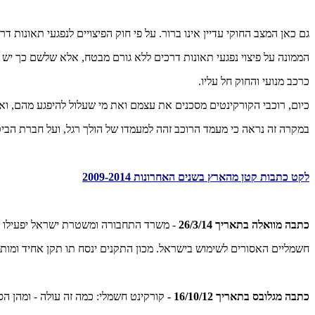
גם כאן המצב החוקי עדיין אינו ברור. על פי חוק הפיצויים לנפגעי תאונות ד
הממונה על פיצוי נפגעי תאונות דרכים ללא גורם מבטח, אלא שלשם כך יש 
כרכב מנועי והחוק חל עליו.
כיום, רוכבי הקורקינטים מסכנים את עצמם ואת מי שעלול להיפגע מהם, ואי
במקרה זה נראה כי מעמד הרוכב זהה למעמדו של הולך רגל, ועל חברת הבי
לקט כתבות קטן מהארץ בשנים האחרונות 2009-2014
כתבה מוואלה בתאריך 26/3/14
- משרד התחבורה ומשטרת ישראל יפעילו ת
חשמליים האסורים לשימוש בישראל. מכון התקנים ינסח תו תקן אחיד ומותר
כתבה מגלובס בתאריך 16/10/12 -
קורקינט חשמלי: כמה זה עולה - ומהן הס