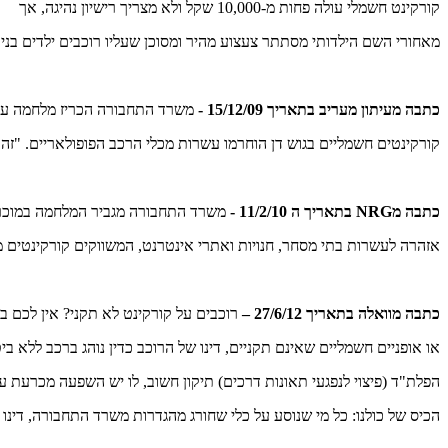
קורקינט חשמלי עולה פחות מ-10,000 שקל ולא מצריך רישיון נהיגה, אך
מאחורי השם הילדותי מסתתר צעצוע מהיר ומסוכן שעליו רוכבים ילדים בני 13.
כתבה מעיתון מעריב בתאריך 15/12/09 -
משרד התחבורה הכריז מלחמה על 
קורקינטים חשמליים בגוש דן הוחרמו עשרות מכלי הרכב הפופולאריים. "זה 
כתבה מNRG בתאריך ה 11/2/10 -
משרד התחבורה מגביר המלחמה במוכר
אזהרה לעשרות בתי מסחר, חנויות ואתרי אינטרנט, המשווקים קורקינטים 
כתבה מוואלה בתאריך 27/6/12 –
רוכבים על קורקינט לא תקני? אין לכם בי
או אופניים חשמליים שאינם תקניים, דינו של הרוכב כדין נוהג ברכב ללא ב
הפלת"ד (פיצוי לנפגעי תאונות דרכים) תיקון חשוב, לו יש השפעה מכרעת ע
הכיס של כולנו: כל מי שנוסע על כלי שחורג מהגדרות משרד התחבורה, דינו י