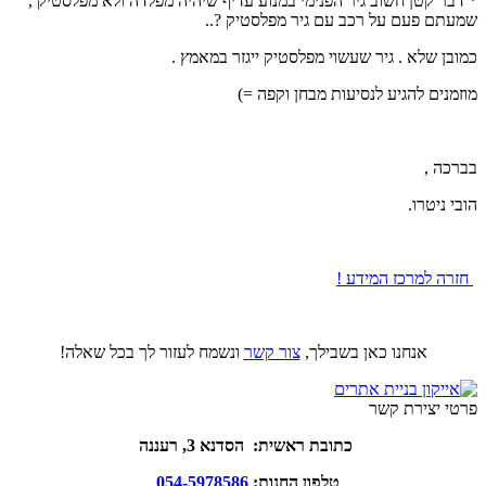
* דבר קטן חשוב גיר הפנימי במנוע עדיף שיהיה מפלדה ולא מפלסטיק ,
שמעתם פעם על רכב עם גיר מפלסטיק ?..
כמובן שלא . גיר שעשוי מפלסטיק ייגזר במאמץ .
מוזמנים להגיע לנסיעות מבחן וקפה =)
בברכה ,
הובי ניטרו.
חזרה למרכז המידע !
אנחנו כאן בשבילך,
צור קשר
ונשמח לעזור לך בכל שאלה!
פרטי יצירת קשר
כתובת ראשית: הסדנא 3, רעננה
טלפון החנות:
054-5978586