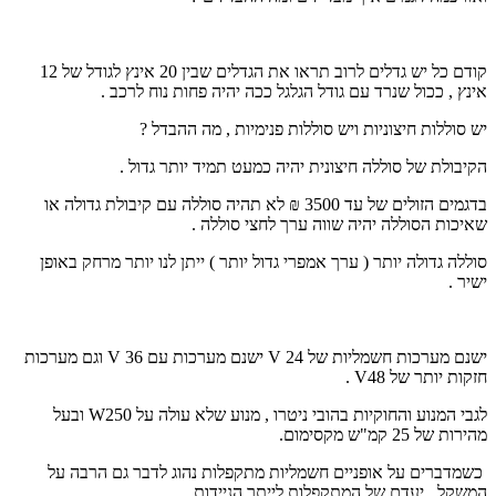
קודם כל יש גדלים לרוב תראו את הגדלים שבין 20 אינץ לגודל של 12
אינץ , ככול שנרד עם גודל הגלגל ככה יהיה פחות נוח לרכב .
יש סוללות חיצוניות ויש סוללות פנימיות , מה ההבדל ?
הקיבולת של סוללה חיצונית יהיה כמעט תמיד יותר גדול .
בדגמים הזולים של עד 3500 ₪ לא תהיה סוללה עם קיבולת גדולה או
שאיכות הסוללה יהיה שווה ערך לחצי סוללה .
סוללה גדולה יותר ( ערך אמפרי גדול יותר ) ייתן לנו יותר מרחק באופן
ישיר .
ישנם מערכות חשמליות של 24
V
ישנם מערכות עם 36
V
וגם מערכות
חזקות יותר של 48
V
.
לגבי המנוע והחוקיות בהובי ניטרו , מנוע שלא עולה על 250
W
ובעל
מהירות של 25 קמ"ש מקסימום.
כשמדברים על אופניים חשמליות מתקפלות נהוג לדבר גם הרבה על
המשקל , יעדם של המתקפלות לייתר הניידות .