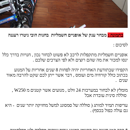
בתמונה :
מבחר ענק של אופניים חשמליות בחנות הובי ניטרו רעננה
לסיכום :
אופניים חשמליות מתקפלות לרכב לא פשוט לבחור נכון , חנויות בדרך כלל
ינסו למכור את מה שהם רוצים ולא לפי הצרכים שלכם .
הקפידו שבתודעת האחריות יהיה לפחות 8 שנים אחריות על המנוע
בכתוב כולל קורוזיה מים ועומס , דבר אשר ייתן לכם שקט להרבה מאוד
שנים .
מומלץ לא לבחור במערכות 24 וולט , מנועים אשר קטנים מ 250
W
,
סוללה סינית עובדת אבל
עדיפות תמיד למותג ( סוללה של סמסונג למשל מחזיקה יותר שנים - היא
גם עולה כפול בכסף) .