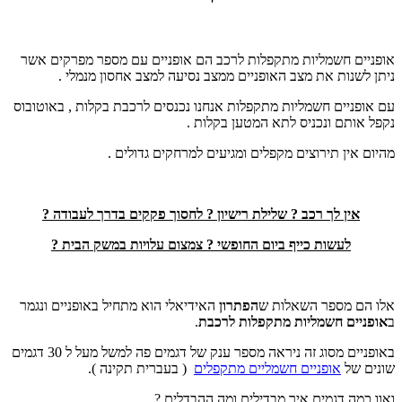
אופניים חשמליות מתקפלות לרכב הם אופניים עם מספר מפרקים אשר
ניתן לשנות את מצב האופניים ממצב נסיעה למצב אחסון מנמלי .
עם אופניים חשמליות מתקפלות אנחנו נכנסים לרכבת בקלות , באוטובוס
נקפל אותם ונכניס לתא המטען בקלות .
מהיום אין תירוצים מקפלים ומגיעים למרחקים גדולים .
אין לך רכב ? שלילת רישיון ? לחסוך פקקים בדרך לעבודה ?
לעשות כייף ביום החופשי ? צמצום עלויות במשק הבית ?
אלו הם מספר השאלות ש
הפתרון
האידיאלי הוא מתחיל באופניים ונגמר
ב
אופניים חשמליות מתקפלות לרכבת
.
באופניים מסוג זה ניראה מספר ענק של דגמים פה למשל מעל ל 30 דגמים
שונים של
אופניים חשמליים מתקפלים
( בעברית תקינה ).
ואוו כמה דגמים איך מבדילים ומה ההבדלים ?