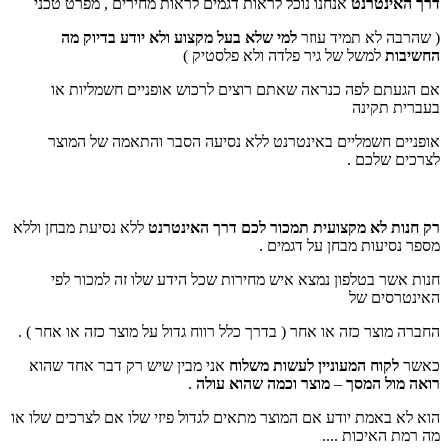
דרך האינטרנט
אנחנו נוכל לראות דגמים לראות מחירים , מפרט טכני
( שהרבה לא תמיד עוזר
למי שלא בעל מקצוע ולא יודע בדיוק מה
החשיבות
למשל של גיר פלדה ולא פלסטיק )
אם הגעתם לפה כנראה שאתם רוצים לרכוש אופניים חשמליות או
בעברית תקינה
אופניים חשמליים באינטרנט ללא נסיעה הסבר והתאמה של המוצר
לצרכים שלכם .
רק חנות לא מקצועית תמכור לכם דרך האינטרנט
ללא נסיעת מבחן וללא
מספר נסיעות מבחן על דגמים .
חנות אשר בטלפון נמצא איש מחירות שכל הידע שלו זה למכור לפי
האינטרסים של
החברה מוצר כזה או אחר ( בדרך כלל רווח גדול על מוצר כזה או אחר ) .
כאשר
לקוח
המעוניין לעשות משלוח
אני מבין שיש רק דבר אחד שהוא
רואה מול המסך
–
מוצר וכמה שהוא עולה
.
הוא לא באמת יודע אם המוצר מתאים לגדול פיזי שלו אם לצרכים שלו או
מה רמת האיכות ....