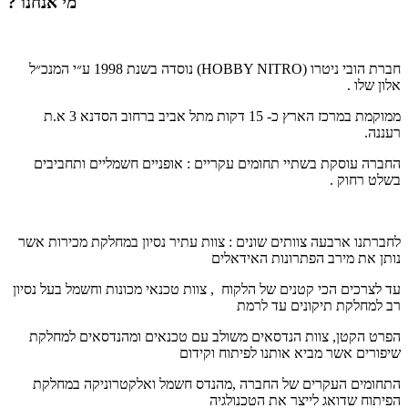
מי אנחנו ?
חברת הובי ניטרו (
HOBBY NITRO
) נוסדה בשנת 1998 ע״י המנכ״ל
אלון שלו .
ממוקמת במרכז הארץ כ- 15 דקות מתל אביב ברחוב הסדנא 3 א.ת
רעננה.
החברה עוסקת בשתיי תחומים עקריים : אופניים חשמליים ותחביבים
בשלט רחוק .
לחברתנו ארבעה צוותים שונים : צוות עתיר נסיון במחלקת מכירות אשר
נותן את מירב הפתרונות האידאלים
עד לצרכים הכי קטנים של הלקוח , צוות טכנאי מכונות וחשמל בעל נסיון
רב למחלקת תיקונים עד לרמת
הפרט הקטן, צוות הנדסאים משולב עם טכנאים ומהנדסאים למחלקת
שיפורים אשר מביא אותנו לפיתוח וקידום
התחומים העקרים של החברה ,מהנדס חשמל ואלקטרוניקה במחלקת
הפיתוח שדואג לייצר את הטכנולגיה