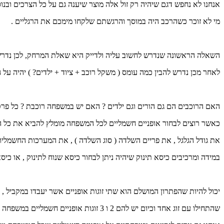
אנחנו לא נחפש דגם שיהיה רק זול אלה מוצר שיענה גם על כל הצרכים ובנו
מי לא זוכר כשהרכב היה במוסך והרגשתם שלקחו מימכם את הרגליים .
השאלה הראשונה שנדרש לחשוב עליה ולדייק היא שאלת המרחק, לכן נדרש ל
לאחר מכן נדרש להבין כמה עומס ( משקל רוכב + ציוד + ילדים? ) יהיה על הא
האם הרוכבים הם גם הורים וגם ילדים ? האם יש במשפחה רוכבת ? כל פרט 
כאשר רוצים לבחור אופניים חשמליים לכל המשפחה מומלץ להביא את כל ה
את גודל הגלגל , את פריים השלדה ( סוג השלדה ) , את המערכות החשמליו
במידה ומרכיבים כיסא תינוק שיהיה ניתן לבחור כיסא שנוח לתינוק , או כיס
יכול להיות שהפתרון המושלם הוא שתי זוגות אופניים אשר יעבדו במקביל , א
שהתחילו עם זוג אחד וכיום יש להם 2 ו 3 זוגות אופניים חשמליים במשפחה ( הם ויתרו על הרכב וחוסכים אלפי שקלים בשנה ) .