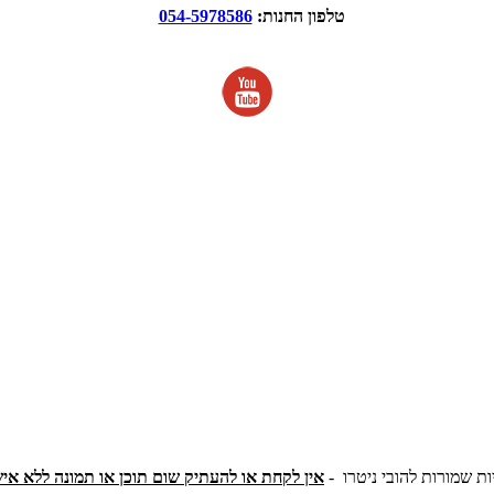
טלפון החנות:
054-5978586
ות שמורות להובי ניטרו -
אין לקחת או להעתיק שום תוכן או תמונה ללא אי