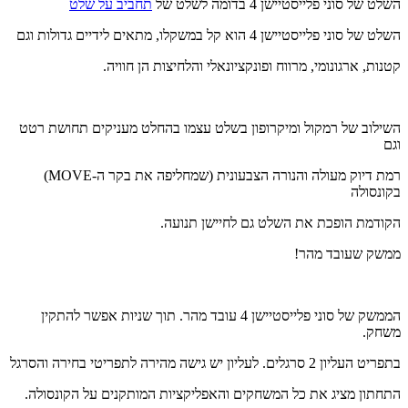
השלט של סוני פלייסטיישן 4 בדומה לשלט של
תחביב על שלט
השלט של סוני פלייסטיישן 4 הוא קל במשקלו, מתאים לידיים גדולות וגם
קטנות, ארגונומי, מרווח ופונקציונאלי והלחיצות הן חוויה.
השילוב של רמקול ומיקרופון בשלט עצמו בהחלט מעניקים תחושת רטט
וגם
רמת דיוק מעולה והנורה הצבעונית (שמחליפה את בקר ה-MOVE)
בקונסולה
הקודמת הופכת את השלט גם לחיישן תנועה.
ממשק שעובד מהר!
הממשק של סוני פלייסטיישן 4 עובד מהר. תוך שניות אפשר להתקין
משחק.
בתפריט העליון 2 סרגלים. לעליון יש גישה מהירה לתפריטי בחירה והסרגל
התחתון מציג את כל המשחקים והאפליקציות המותקנים על הקונסולה.