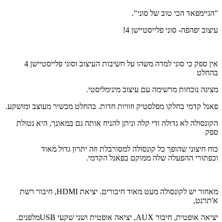
"הגיימפאד הכי טוב של סוני".
עיצוב יפהפה- סוני פלייסטיישן 4!
אין ספק כי סוני למדה משהו על חשיבות העיצוב וסוני פלייסטיישן 4
בהחלט
מציגה נוכחות מרשימה עם עיצוב מינימליסטי.
פאנל קדמי בחלקו מפלסטיק וזוויות חדות. בהחלט מכשיר מעוצב ומושקע.
הקונסולה לא גדולה ודי קלה וניתן להניח אותה גם במאונך, היא נטולת
ספק
כוח חיצוני שהופך כל קונסולה למסורבלת וזה יתרון גדול מאוד
וכפתורי ההפעלה שלה ממוקם בפאנל הקדמי.
מאחור יש לקונסולה מעט מאוד חיבורים. יציאת HDMI, חיבור רשת
א'תרנט,
יציאה אופטית, חיבור AUX, יציאה אופטית ושני שקעי USBמלפנים.