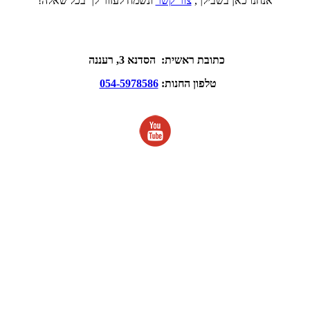
אנחנו כאן בשבילך,
צור קשר
ונשמח לעזור לך בכל שאלה!
כתובת ראשית: הסדנא 3, רעננה
טלפון החנות:
054-5978586