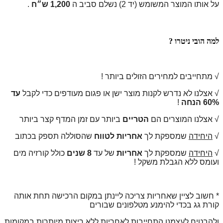
על אותו המוצר המשומש (יד 2) נשלם סביב ה
1,200 ש״ח
.
למה הובי ניטרו ?
√ מתחייבים למחירים הזולים ביותר !
√
אצלנו לא נדרש לקנות מוצר ישן או פגום מעודפים כדי לקבל
עד
60% הנחה
!
√
אצלנו המוצרים הם
הטריים
ביותר עם זמן המדף קצר ביותר
√
היחידה
שמספקת לך
אחריות לטווח
שהסוללה תספק בכתוב
√
היחידה
שמספקת לך
אחריות
של עד
8 שנים
כולל קורזיה מים
ועומס ללא הגבלת משקל !
* חשוב לציין שאחריות צריכה ליינתן במקום הרכישה תחת אותה
קורת גג בכדי להימנע מטלפונים שבורים
ולהבטיח לעצמנו התחייבות לאחריות ללא ריצות מיותרות במקומות