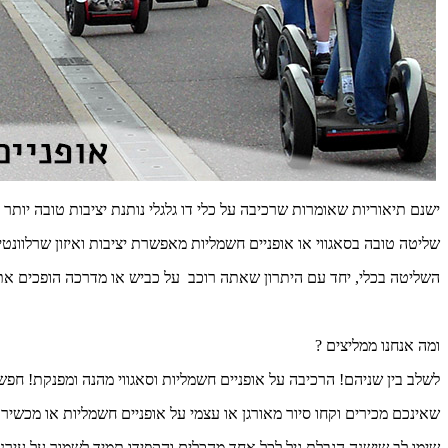
ישנם תיאוריות שאומרות שרכיבה על כלי דו גלגלי נותנת יציבות טובה יותר 
שליטה טובה בסאגווי או אופניים חשמליות מאפשרת יציבות ואיזון שרלוונטי
השליטה בכלי, יחד עם היתרון שאתה רוכב על כביש או מדרכה הופכים את 
ומה אנחנו ממליצים ?
לשלב בין שניהם! הרכיבה על אופניים חשמליות וסאגווי מהנה ומפנקת! חפ
שאינכם מכירים וקחו סיור מאורגן או עצמי על אופניים חשמליות או מכשיר ה
שימו לב שישנה הגבלת גיל לכל אחד מהכלים והקפידו תמיד לשמור על עירנ