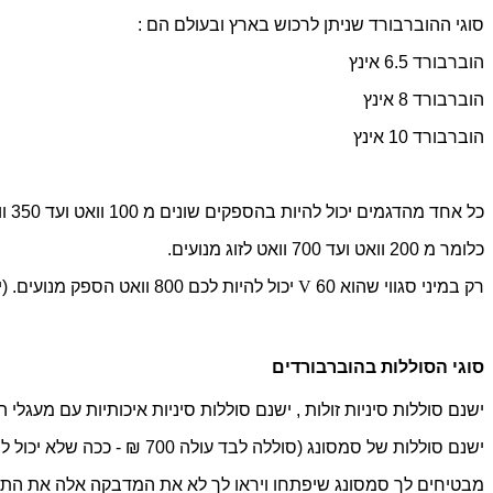
סוגי ההוברבורד שניתן לרכוש בארץ ובעולם הם :
הוברבורד 6.5 אינץ
הוברבורד 8 אינץ
הוברבורד 10 אינץ
כל אחד מהדגמים יכול להיות בהספקים שונים מ 100 וואט ועד 350 וואט לכל מנוע .
כלומר מ 200 וואט ועד 700 וואט לזוג מנועים.
רק במיני סגווי שהוא 60
V
יכול להיות לכם 800 וואט הספק מנועים. (יש הרבה פרסומים לא מדוייקים באתרים הסינים ) .
סוגי הסוללות בהוברבורדים
ישנם סוללות סיניות זולות , ישנם סוללות סיניות איכותיות עם מעגלי
ישנם סוללות של סמסונג (סוללה לבד עולה 700 ₪ - ככה שלא יכול להיות שתקנו הוברבורד עם סוללת סמסונג מקורית ב990 ₪ )
מבטיחים לך סמסונג שיפתחו ויראו לך לא את המדבקה אלה את התאים