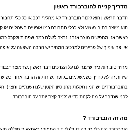
מדריך קנייה להוברבורד ראשון
הדבר הראשון הוא לזכור הוברבורד לא מחליף רכב או כל כלי תחבורה
הוא מיוצר בתור צעצוע ולא ככלי תחבורה כמו אופניים חשמליים או ק
כאשר אנו מחפשים מוצר אנחנו נרצה לשלם כמה שפחות ולקבל כמה ש
אין פה עינייך של פריירים למרכיב המחיר יש הרבה השפעה על איפה נ
מחיר טוב הוא כזה שיענה לנו על הצרכים דבר ראשון ,שהמוצר יעבוד 
שירות זה לא לחייך כשמשלמים בקופה ,שירות זה הרבה אחרי כשיש 
בהוברבורדים יש המון תקלות מהניסיון הקטן שלנו (שנתיים וחצי ) ,ח
לפני שנדבר על מה לקנות כדי שנלמד קצת יותר על הוברבורד.
מה זה הוברבורד ?
הוברבורד הינו כלי רכיבה דו גלגלי נייד הממונע באמצעות סוללה חש