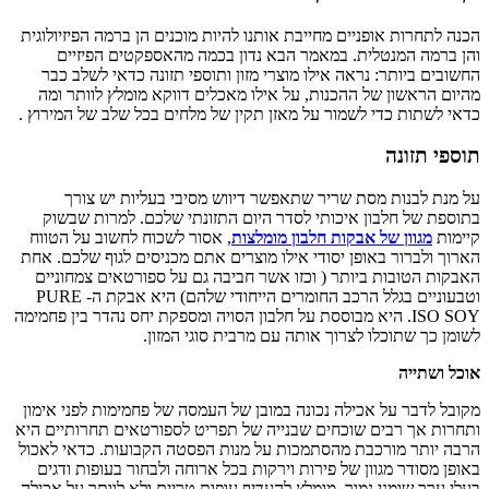
הכנה לתחרות אופניים מחייבת אותנו להיות מוכנים הן ברמה הפיזיולוגית
והן ברמה המנטלית. במאמר הבא נדון בכמה מהאספקטים הפיזיים
החשובים ביותר
:
נראה אילו מוצרי מזון ותוספי תזונה כדאי לשלב כבר
מהיום הראשון של ההכנות, על אילו מאכלים דווקא מומלץ לוותר ומה
כדאי לשתות כדי לשמור על מאזן תקין של מלחים בכל שלב של המירוץ
.
תוספי תזונה
על מנת לבנות מסת שריר שתאפשר דיווש מסיבי בעליות יש צורך
בתוספת של חלבון איכותי לסדר היום התזונתי שלכם. למרות שבשוק
קיימות
מגוון של אבקות חלבון מומלצות
, אסור לשכוח לחשוב על הטווח
הארוך ולברור באופן יסודי אילו מוצרים אתם מכניסים לגוף שלכם. אחת
האבקות הטובות ביותר ( וכזו אשר חביבה גם על ספורטאים צמחוניים
וטבעוניים בגלל הרכב החומרים הייחודי שלהם) היא אבקת ה-
PURE
ISO SOY
. היא מבוססת על חלבון הסויה ומספקת יחס נהדר בין פחמימה
לשומן כך שתוכלו לצרוך אותה עם מרבית סוגי המזון.
אוכל ושתייה
מקובל לדבר על אכילה נכונה במובן של העמסה של פחמימות לפני אימון
ותחרות אך רבים שוכחים שבנייה של תפריט לספורטאים תחרותיים היא
הרבה יותר מורכבת מהסתמכות על מנות הפסטה הקבועות. כדאי לאכול
באופן מסודר מגוון של פירות וירקות בכל ארוחה ולבחור בעופות ודגים
בעלי ערך שומני נמוך. מומלץ להעדיף עופות טריים ולא לוותר על אכילה