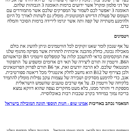
של דגי סלמון ומקרל אשר ידועים ברמות האומגה 3 הגבוהות שלהם.
האומגה 3 יאפשר לכם לשמור על המפרקים שלכם אשר מתמודדים עם
העומס של פעולת הדיווש המונוטונית. מומלץ גם לשתות לאורך כל היום
ולהימנע משתייה של קפה ותה אשר יגרמו לירידה ברמות הסוכר והמלח
בדם
.
ויטמינים
על אף שנכון לומר שאנו זקוקים לכל הוויטמינים וניתן להשיג את כולם
מאכילה נכונה, כחלק מהכנה איכותית לתחרות אשר מפיקה מהגוף שלנו
את המקסימום כדאי להתעכב קלות על קומפלקס וויטמיני ה
B
ובראשותם
ה
B6
. וויטמין זה תורם ליצירה של תאי דם אדומים ומשפיע על התפקוד
המנטאלי שלכם. לא הרבה יודעים זאת, אך
B6
תורם לפרוק הפרוטאינים
ולכן בצירוף של
B12
הוא נחשב לחלק אינטגרלי מכל דיאטה ספורטיבית.
אגב, כדי להימנע מסדקים ושבירה של עצמות עקב נפילות מומלץ להתמיד
בלקיחה של וויטמין
D
. על אף שרבים טוענים שהשמש הישראלית
מספקת די והותר ממנו, בלא מעט מחקרים נצפה שהוא דווקא נמצא
בריכוז נמוך במיוחד בקרב שכבות רבות באוכלוסייה.
המאמר נכתב באדיבות
אמינו שופ - חנות תוספי תזונה המובילה בישראל
שמחים שהגעת עד לכאן ,הובי ניטרו ישראל – ההנעה שלך בידיים שלנו .