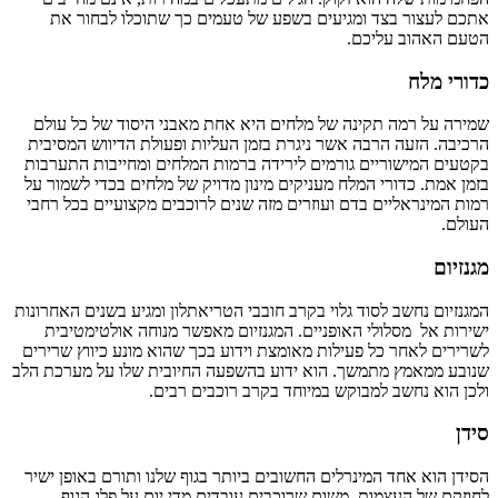
אתכם לעצור בצד ומגיעים בשפע של טעמים כך שתוכלו לבחור את
הטעם האהוב עליכם
.
כדורי מלח
שמירה על רמה תקינה של מלחים היא אחת מאבני היסוד של כל עולם
הרכיבה. הזעה הרבה אשר ניגרת בזמן העליות ופעולת הדיווש המסיבית
בקטעים המישוריים גורמים לירידה ברמות המלחים ומחייבות התערבות
בזמן אמת. כדורי המלח מעניקים מינון מדויק של מלחים בכדי לשמור על
רמות המינראליים בדם ועוזרים מזה שנים לרוכבים מקצועיים בכל רחבי
העולם
.
מגנזיום
המגנזיום נחשב לסוד גלוי בקרב חובבי הטריאתלון ומגיע בשנים האחרונות
ישירות אל מסלולי האופניים. המגנזיום מאפשר מנוחה אולטימטיבית
לשרירים לאחר כל פעילות מאומצת וידוע בכך שהוא מונע כיווץ שרירים
שנובע ממאמץ מתמשך. הוא ידוע בהשפעה החיובית שלו על מערכת הלב
ולכן הוא נחשב למבוקש במיוחד בקרב רוכבים רבים.
סידן
הסידן הוא אחד המינרלים החשובים ביותר בגוף שלנו ותורם באופן ישיר
לחוזקם של העצמות. משום שרוכבים עובדים מדי יום על פלג הגוף