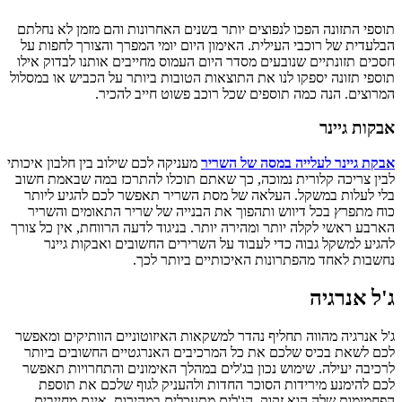
תוספי התזונה הפכו לנפוצים יותר בשנים האחרונות והם מזמן לא נחלתם
הבלעדית של רוכבי העילית. האימון היום יומי המפרך והצורך לחפות על
חסכים תזונתיים שנובעים מסדר היום העמוס מחייבים אותנו לבדוק אילו
תוספי תזונה יספקו לנו את התוצאות הטובות ביותר על הכביש או במסלול
המרוצים. הנה כמה תוספים שכל רוכב פשוט חייב להכיר
.
אבקות גיינר
אבקת גיינר לעלייה במסה של השריר
מעניקה לכם שילוב בין חלבון איכותי
לבין צריכה קלורית נמוכה, כך שאתם תוכלו להתרכז במה שבאמת חשוב
בלי לעלות במשקל. העלאה של מסת השריר תאפשר לכם להגיע ליותר
כוח מתפרץ בכל דיווש ותהפוך את הבנייה של שריר התאומים והשריר
הארבע ראשי לקלה יותר ומהירה יותר. בניגוד לדעה הרווחת, אין כל צורך
להגיע למשקל גבוה כדי לעבוד על השרירים החשובים ואבקות גיינר
נחשבות לאחד מהפתרונות האיכותיים ביותר לכך
.
ג'ל אנרגיה
ג'ל אנרגיה מהווה תחליף נהדר למשקאות האיזוטוניים הוותיקים ומאפשר
לכם לשאת בכיס שלכם את כל המרכיבים האנרגטיים החשובים ביותר
לרכיבה יעילה. שימוש נכון בג'לים במהלך האימונים והתחרויות תאפשר
לכם להימנע מירידות הסוכר החדות ולהעניק לגוף שלכם את תוספת
הפחמימות שלה הוא זקוק. הג'לים מתעכלים במהירות, אינם מחייבים