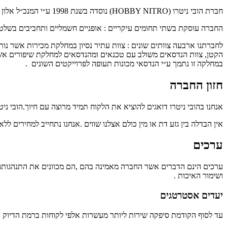
חברת הובי ניטרו (HOBBY NITRO) נוסדה בשנת 1998 ע״י המנכ״ל אלון שלו .
החברה עוסקת בשתי תחומים עיקריים : אופניים חשמליים ותחביבים בשלט 
לחברתנו ארבעה צוותים שונים : צוות עתיר נסיון במחלקת מכירות אשר נו
הקטן, צוות הנדסאים משולב עם טכנאים ומהנדסאים למחלקת שיפורים אש
במחלקה זו נתמך ע״י הנדסאי מכונות תעופה לפרוייקטים השונים .
חזון החברה
אנחנו בהובי ניטרו דואגים להוציא את הלקוח תמיד מרוצה עם חיוך.
הובי ני
אין הבדלה בין גזע דת או מין כולם אצלנו שווים .
אנחנו נתחייב למחירים לל
ערכים
ערכים הינם הדברים אשר החברה מאמינה בהם ,הם מכוונים את התנהגותה
ושימור האיכות .
יעדים אסטרטגים
עד לסוף הקודמת סיפקה שירות ליותר מעשרות אלפי לקוחות ברמת הדיוק ו