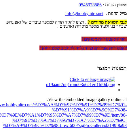
טלפון
החנות :
0545978586
מייל
החנות :
info@hobbynitro.net
לגבי השוואת מחירים ?
.. רצינו להגיד תודה למספר עובדים של זאפ גרופ
שבחר בנו ולעוד מספר מוסדות וארגונים .
חזרה לקטגוריית מסוקים !
לקטגוריית אביזרים וציוד נלווה לתחביב שלט רחוק !
תמונות המוצר
View the embedded image gallery online at:
//www.hobbynitro.net/%D7%AA%D7%97%D7%91%D7%99%D7%91-
%D7%91%D7%A9%D7%9C%D7%98-
D7%9E%D7%A1%D7%95%D7%A7%D7%99%D7%9D/item/86-
%D7%9E%D7%A1%D7%95%D7%A7-%D7%A2%D7%9C-
%D7%A9%D7%9C%D7%98-t-rex-600#sigProGalleriad2199f8a93