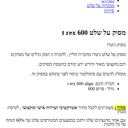
מסוקים
מכוניות על שלט
סירות
מסוק על שלט t rex 600
מסוק ניטרו
מסוק על שלט ניטרו מחברת הליין , לחברה זו המון גדלים של מסוקים
דגם מקצועי מאוד ודורש ידע קודם בהטסת מסוקים .
מומלץ להטיס עם סימולטור טיסה לפני שימוש במסוק זה .
חברה ודגם: t rex 600 align
גודל : פרופ 600
מחיר :
מעוניינים לקבל מחיר
אטרקטיבי ושירות אישי ומקצועי
, לטיסת
מבחן
עם אחד מהנציגים שלנו ותזכו במבצעים המטורפים שלנו עד 60% הנחה
על כל החנות .