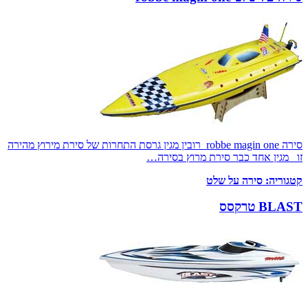
סירה robbe magin one רובין מגין גרסת התחרות של סירת מירוץ מהירה
זו מגין אחד כבר סירת מרוץ בסירה…
קטגוריה:
סירה על שלט
BLAST טרקסס