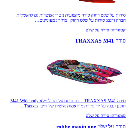
סירות על שלט רחוק סירה מקצועית ניטרו אפשרות גם לחשמלית
חברה ודגם: סירות על שלט רחוק מחיר : מעוניינים…
קטגוריה:
סירה על שלט
סירה TRAXXAS M41
סירה TRAXXAS M41 בהתבסס על בגודל מלא M41 Widebody
תוכנן ונבנה על ידי סירות מותאמות אישית של דייב, Traxxas…
קטגוריה:
סירה על שלט
סירה על שלט robbe magin one