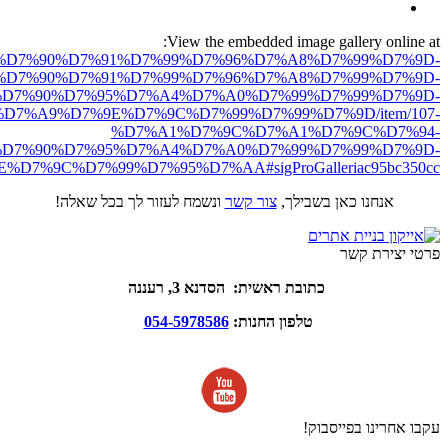
View the embedded image gallery online at:
ro.net/%D7%90%D7%91%D7%99%D7%96%D7%A8%D7%99%D7%9D-
%D7%90%D7%91%D7%99%D7%96%D7%A8%D7%99%D7%9D-
D7%90%D7%95%D7%A4%D7%A0%D7%99%D7%99%D7%9D-
D7%A9%D7%9E%D7%9C%D7%99%D7%99%D7%9D/item/107-
%D7%A1%D7%9C%D7%A1%D7%9C%D7%94-
D7%90%D7%95%D7%A4%D7%A0%D7%99%D7%99%D7%9D-
D7%9C%D7%99%D7%95%D7%AA#sigProGalleriac95bc350cc
אנחנו כאן בשבילך,
צור קשר
ונשמח לעזור לך בכל שאלה!
פרטי יצירת קשר
כתובת ראשית: הסדנא 3, רעננה
טלפון החנות:
054-5978586
עקבו אחרינו בפייסבוק!