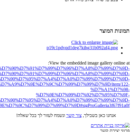
תמונות המוצר
View the embedded image gallery online at:
ro.net/%D7%90%D7%91%D7%99%D7%96%D7%A8%D7%99%D7%9D-
%D7%90%D7%91%D7%99%D7%96%D7%A8%D7%99%D7%9D-
D7%90%D7%95%D7%A4%D7%A0%D7%99%D7%99%D7%9D-
D7%A9%D7%9E%D7%9C%D7%99%D7%99%D7%9D/item/122-
%D7%A1%D7%98-
%D7%9E%D7%99%D7%92%D7%95%D7%9F-
D7%90%D7%95%D7%A4%D7%A0%D7%99%D7%99%D7%9D-
D7%9C%D7%99%D7%99%D7%9D#sigProGalleria3f67f91a0f
אנחנו כאן בשבילך,
צור קשר
ונשמח לעזור לך בכל שאלה!
פרטי יצירת קשר