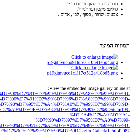
חברה ודגם: המון חברות ודמים
גדלים: מקטן ועד לגדול.
צבעים: שחור , כסוף , לבן , אדום .
תמונות המוצר
View the embedded image gallery online at:
ro.net/%D7%90%D7%91%D7%99%D7%96%D7%A8%D7%99%D7%9D-
%D7%90%D7%91%D7%99%D7%96%D7%A8%D7%99%D7%9D-
D7%90%D7%95%D7%A4%D7%A0%D7%99%D7%99%D7%9D-
D7%A9%D7%9E%D7%9C%D7%99%D7%99%D7%9D/item/199-
%D7%A4%D7%A0%D7%A1-
%D7%90%D7%97%D7%95%D7%A8%D7%99-
D7%90%D7%95%D7%A4%D7%A0%D7%99%D7%99%D7%9D-
D7%9C%D7%99%D7%99%D7%9D#sigProGalleria1a5df42087