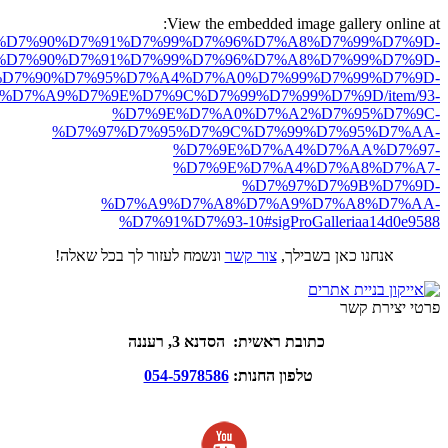
View the embedded image gallery online at:
ro.net/%D7%90%D7%91%D7%99%D7%96%D7%A8%D7%99%D7%9D-
%D7%90%D7%91%D7%99%D7%96%D7%A8%D7%99%D7%9D-
D7%90%D7%95%D7%A4%D7%A0%D7%99%D7%99%D7%9D-
%D7%A9%D7%9E%D7%9C%D7%99%D7%99%D7%9D/item/93-
%D7%9E%D7%A0%D7%A2%D7%95%D7%9C-
%D7%97%D7%95%D7%9C%D7%99%D7%95%D7%AA-
%D7%9E%D7%A4%D7%AA%D7%97-
%D7%9E%D7%A4%D7%A8%D7%A7-
%D7%97%D7%9B%D7%9D-
%D7%A9%D7%A8%D7%A9%D7%A8%D7%AA-
%D7%91%D7%93-10#sigProGalleriaa14d0e9588
אנחנו כאן בשבילך,
צור קשר
ונשמח לעזור לך בכל שאלה!
פרטי יצירת קשר
כתובת ראשית: הסדנא 3, רעננה
טלפון החנות:
054-5978586