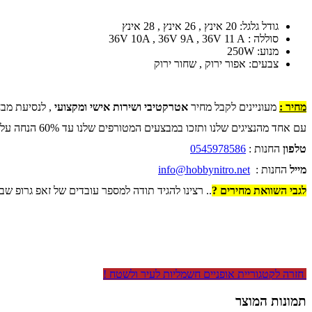
גודל גלגל: 20 אינץ , 26 אינץ , 28 אינץ
סוללה : 36V 10A , 36V 9A , 36V 11 A
מנוע: 250W
צבעים: אפור ירוק , שחור ירוק
מחיר :
מעוניינים לקבל מחיר
אטרקטיבי ושירות אישי ומקצועי
, לנסיעת מבח
עם אחד מהנציגים שלנו ותזכו במבצעים המטורפים שלנו עד 60% הנחה על כל החנות .
טלפון
החנות :
0545978586
מייל
החנות :
info@hobbynitro.net
לגבי השוואת מחירים ?
.. רצינו להגיד תודה למספר עובדים של זאפ גרופ שב
חזרה לקטגוריית אופניים חשמליות לעיר ולשטח !
תמונות המוצר