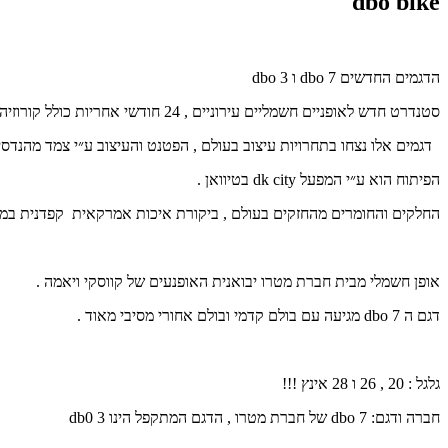
dbo bike
הדגמים החדשים dbo 7 ו dbo 3
סטנדרט חדש לאופניים חשמליים עירוניים , 24 חודשי אחריות כולל קורוזיה מיים ועומס .
דגמים אלו נצחו בתחרויות עיצוב בעולם , הפטנט והעיצוב ע״י צמד מהנדס
הפיתוח הוא ע״י המפעל dk city בטיוואן .
החלקים והחומרים מהחזקים בעולם , ביקורת איכות אמרקאית קפדנית במיו
אופן חשמלי מבית חברת מטרו יבואנית האופנעים של קווסקי ויאמה .
דגם ה dbo 7 מגיעה עם בולם קדמי ובולם אחורי מסיבי מאוד .
גלגל : 20 , 26 ו 28 אינץ !!!
חברה ודגם: dbo 7 של חברת מטרו , הדגם המתקפל הינו db0 3