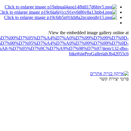
View the embedded image gallery online at:
ro.net/%D7%90%D7%95%D7%A4%D7%A0%D7%99%D7%99%D7%9D-
D7%90%D7%95%D7%A4%D7%A0%D7%99%D7%99%D7%9D-
%D7%95%D7%9C%D7%A9%D7%98%D7%97/item/132-dbo-
bike#sigProGalleriab3b42055c6
פרטי יצירת קשר