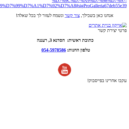
%D7%9C%D7%A9%D7%98%D7%97-
%D7%99%D7%A1%D7%92%D7%A8#sigProGalleria67deb55e39
אנחנו כאן בשבילך,
צור קשר
ונשמח לעזור לך בכל שאלה!
פרטי יצירת קשר
כתובת ראשית: הסדנא 3, רעננה
טלפון החנות:
054-5978586
עקבו אחרינו בפייסבוק!