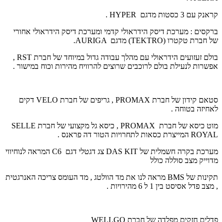
קראנק עם 3 כסטות מדגם
HYPER
.
ברקסים : מערכת דיסק הידראולי קדמי ומערכת דיסק הידראולי אחורי
של חברת טקטרו (
TEKTRO
) מדגם
AURIGA
.
בולם זעזועים הידראולי עם מהלך עבודה גדול במיוחד של חברת
RST
,
אפשרות לנעילת בולם לרוכבים שרוצים להרוויח מהירות וכוח במישור .
סטאם קידון של חברת
PROMAX
, גריפים של חברת
VELO
דקים
לאחיזה בטוחה .
מוט כיסא של חברת
PROMAX
, כיסא גל מקצועי של חברת
SELLE
ROYAL
המייצרת כסאות לתחרויות הטור דה פראנס .
מערכת בקרה חשמלית של
DAS KIT
צג דגטלי דגם
C6
המראה לנוחיווי
מדוייק מצב סוללה כולל
תקינות של
BMS
מראה לנו את מד הוולטג , מד העומס צריכה האנרגטית
, מצב פדל אסיסט בין 1 ל 6 מהירויות .
פדלים חזקים מפלדה של חברת
WELLGO