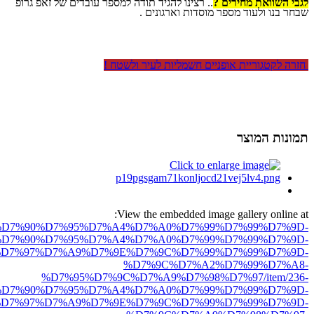
לגבי השוואת מחירים ?
.. רצינו להגיד תודה למספר עובדים של זאפ גרופ
שבחר בנו ולעוד מספר מוסדות וארגונים .
חזרה לקטגוריית אופניים חשמליות לעיר ולשטח !
תמונות המוצר
View the embedded image gallery online at:
ro.net/%D7%90%D7%95%D7%A4%D7%A0%D7%99%D7%99%D7%9D-
D7%90%D7%95%D7%A4%D7%A0%D7%99%D7%99%D7%9D-
D7%97%D7%A9%D7%9E%D7%9C%D7%99%D7%99%D7%9D-
%D7%9C%D7%A2%D7%99%D7%A8-
%D7%95%D7%9C%D7%A9%D7%98%D7%97/item/236-
D7%90%D7%95%D7%A4%D7%A0%D7%99%D7%99%D7%9D-
D7%97%D7%A9%D7%9E%D7%9C%D7%99%D7%99%D7%9D-