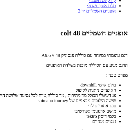
קורקינט חשמלי
תלת אופן חשמלי
אופניים חשמליים יד 2
אופניים חשמליים
colt 48
דגם עוצמתי במיוחד עם סוללת פנסוניק 48
v
9.6
A
הדגם מגיע עם הסוללה מובנת בשלדת האופניים
מפרט טכני :
בולם קדמי
downhill
האופניים ניתנות לקיפול
צג דיגיטלי הכולל מד מהירות , מד סוללה,טווח לכל נסיעה שלושה הי
שישה הילוכים מכאניים של
shimano tourney
פנס אחורי סולרי
מושב ארגונומי ספורטיבי
בלמי דיסק
tektro
ג'נטים מגנזיום