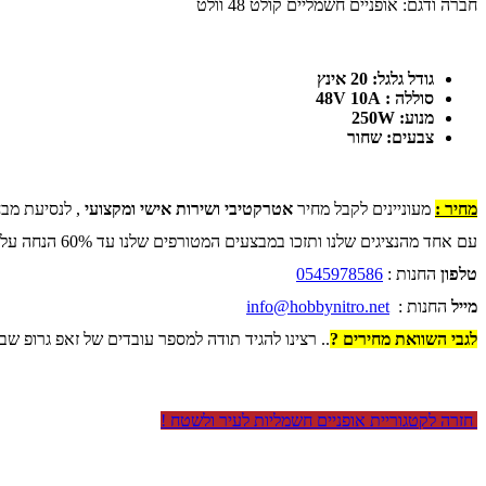
חברה ודגם: אופניים חשמליים קולט 48 וולט
גודל גלגל: 20 אינץ
סוללה : 48V 10A
מנוע: 250W
צבעים: שחור
מחיר :
מעוניינים לקבל מחיר
אטרקטיבי ושירות אישי ומקצועי
, לנסיעת מבח
עם אחד מהנציגים שלנו ותזכו במבצעים המטורפים שלנו עד 60% הנחה על כל החנות .
טלפון
החנות :
0545978586
מייל
החנות :
info@hobbynitro.net
לגבי השוואת מחירים ?
.. רצינו להגיד תודה למספר עובדים של זאפ גרופ שב
חזרה לקטגוריית אופניים חשמליות לעיר ולשטח !