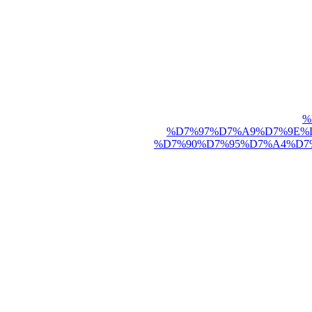
%
%D7%97%D7%A9%D7%9E%D
%D7%90%D7%95%D7%A4%D7%A0