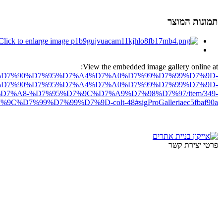
תמונות המוצר
View the embedded image gallery online at:
ro.net/%D7%90%D7%95%D7%A4%D7%A0%D7%99%D7%99%D7%9D-
D7%90%D7%95%D7%A4%D7%A0%D7%99%D7%99%D7%9D-
%A8-%D7%95%D7%9C%D7%A9%D7%98%D7%97/item/349-
99%D7%99%D7%9D-colt-48#sigProGalleriaec5fbaf90a
פרטי יצירת קשר