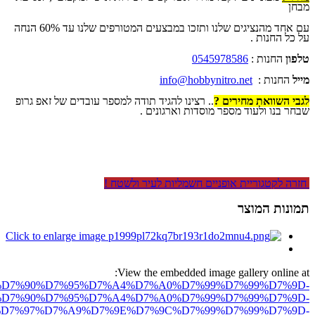
מבחן
עם אחד מהנציגים שלנו ותזכו במבצעים המטורפים שלנו עד 60% הנחה
על כל החנות .
טלפון
החנות :
0545978586
מייל
החנות :
info@hobbynitro.net
לגבי השוואת מחירים ?
.. רצינו להגיד תודה למספר עובדים של זאפ גרופ
שבחר בנו ולעוד מספר מוסדות וארגונים .
חזרה לקטגוריית אופניים חשמליות לעיר ולשטח !
תמונות המוצר
View the embedded image gallery online at:
ro.net/%D7%90%D7%95%D7%A4%D7%A0%D7%99%D7%99%D7%9D-
D7%90%D7%95%D7%A4%D7%A0%D7%99%D7%99%D7%9D-
D7%97%D7%A9%D7%9E%D7%9C%D7%99%D7%99%D7%9D-