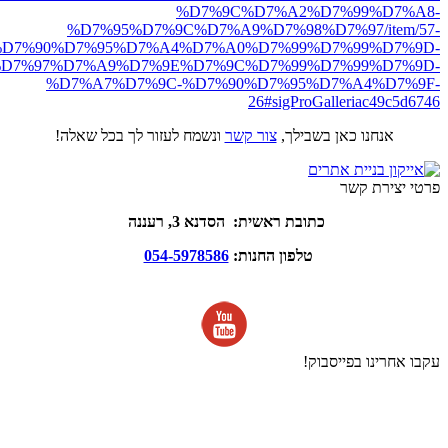
%D7%9C%D7%A2%D7%99%D7%A8-
%D7%95%D7%9C%D7%A9%D7%98%D7%97/item/57-
D7%90%D7%95%D7%A4%D7%A0%D7%99%D7%99%D7%9D-
D7%97%D7%A9%D7%9E%D7%9C%D7%99%D7%99%D7%9D-
%D7%A7%D7%9C-%D7%90%D7%95%D7%A4%D7%9F-
26#sigProGalleriac49c5d6746
אנחנו כאן בשבילך,
צור קשר
ונשמח לעזור לך בכל שאלה!
פרטי יצירת קשר
כתובת ראשית: הסדנא 3, רעננה
טלפון החנות:
054-5978586
עקבו אחרינו בפייסבוק!