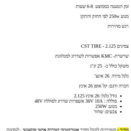
זמן הטענה בממוצע 6-8 שעות
מנוע 250w לפי החוק והתקן
רגש מהירות
צמיגים 2.125 - CST TIRE
שרשרת- KMC אפשרות לשדרוג למגלוונת
משקל כולל כ- 25 ק"ג
גלגל מידה 26 אינצ
'
חברה ודגם: קל אופן 26 אינץ
גודל גלגל: 26 אינץ 2.125
סוללה : 36V 10A אשפרות שדרוג לסוללה 48V
מנוע: 250W
צבעים: שחור
מחיר :
מעוניינים לקבל מחיר
אטרקטיבי ושירות אישי ומקצועי
, לנסיעת