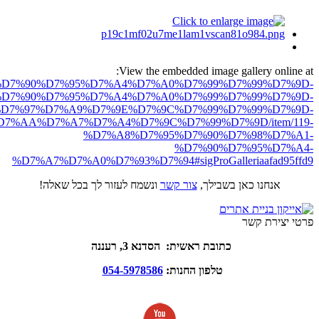
View the embedded image gallery online at:
ro.net/%D7%90%D7%95%D7%A4%D7%A0%D7%99%D7%99%D7%9D-
D7%90%D7%95%D7%A4%D7%A0%D7%99%D7%99%D7%9D-
D7%97%D7%A9%D7%9E%D7%9C%D7%99%D7%99%D7%9D-
7%AA%D7%A7%D7%A4%D7%9C%D7%99%D7%9D/item/119-
%D7%A8%D7%95%D7%90%D7%98%D7%A1-
%D7%90%D7%95%D7%A4-
%D7%A7%D7%A0%D7%93%D7%94#sigProGalleriaafad95ffd9
אנחנו כאן בשבילך,
צור קשר
ונשמח לעזור לך בכל שאלה!
פרטי יצירת קשר
כתובת ראשית: הסדנא 3, רעננה
טלפון החנות:
054-5978586