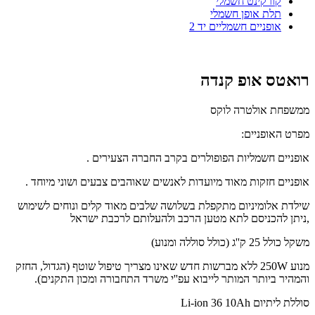
קורקינט חשמלי
תלת אופן חשמלי
אופניים חשמליים יד 2
רואטס אופ קנדה
ממשפחת אולטרה לוקס
מפרט האופניים:
אופניים חשמליות הפופולרים בקרב החברה הצעירים .
אופניים חזקות מאוד מיועדות לאנשים שאוהבים צבעים ושוני מיוחד .
שילדת אלומיניום מתקפלת בשלושה שלבים מאוד קלים ונוחים לשימוש
,ניתן להכניסם לתא מטען הרכב ולהעלותם לרכבת ישראל
משקל כולל 25 ק''ג (כולל סוללה ומנוע)
מנוע 250W ללא מברשות חדש שאינו מצריך טיפול שוטף (הגדול, החזק
והמהיר ביותר המותר לייבוא עפ''י משרד התחבורה ומכון התקנים).
סוללת ליתיום Li-ion 36 10Ah