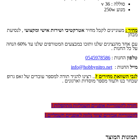
סוללה : 36 v
מנוע 250w
מחיר :
מעוניינים לקבל מחיר
אטרקטיבי ושירות אישי ומקצועי
, לנסיעת
מבחן
עם אחד מהנציגים שלנו ותזכו במבצעים המטורפים שלנו עד 60% הנחה
על כל החנות .
טלפון
החנות :
0545978586
מייל
החנות :
info@hobbynitro.net
לגבי השוואת מחירים ?
.. רצינו להגיד תודה למספר עובדים של זאפ גרופ
שבחר בנו ולעוד מספר מוסדות וארגונים .
חזרה לקטגוריית אופניים חשמליות מתקפלות !
לקטגוריית אבזרים וציוד נלווה לאופניים חשמליים !
תמונות המוצר