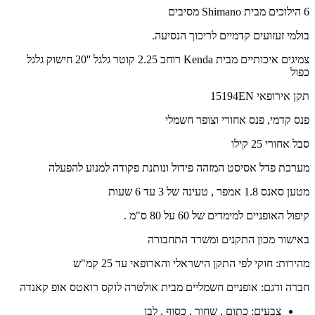
6 הילוכים מבית Shimano מסיבים
בולמי זעזועים קדמיים לריכוך הנסיעה.
צמיגים איכותיים מבית Kenda רוחב 2.25 קוטר גלגל ''20 חישוק גלגל
כפול
תקן אירופאי 15194EN
פנס קדמי, פנס אחורי וצופר חשמלי
סבל אחורי 25 קילו
מערכת פדל אסיסט המזהה פידול ונותנת פקודה למנוע להפעלה
מטען סאנס 1.8 אמפר , טעינה של 3 עד 6 שעות
קיפול האופניים למימדים של 60 על 80 ס"מ .
באישור מכון התקנים ומשרד התחבורה
מהירות: חוקי לפי התקן הישראלי והארופאי עד 25 קמ"ש
חברה ודגם: אופניים חשמליים מבית אולטרה לוקס רואטס אופ קאנדה
צבעים: כתום , שחור , כסוף , לבן