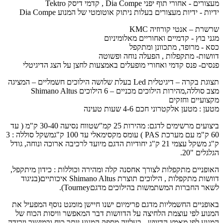
מעצורים - אחורי תוף יפני Dia Compe , קדמי דיסק Tektro
ידיות - ידיות מעצורים בעלות ניתוק אוטומטי של המנוע Dia Compe
שרשרת – אנטי קורוזיה KMC
מגני בוץ - קדמיים ואחוריים מאלומיניום
כסא - מרופד, מתכוונן ומתקפל
דוושות- מתקפלות , הפעלה נוחה ופשוטה
פנסים- פנס קדמי ואחורי מופעלים באמצעות לחצן על הצג הדיגיטלי
תצוגת בקרה – דיגיטלית Led בעלת שלושה הילוכים חשמליים – המציגה
מצב סוללה,מהירות הילוכים מכניים – 6 הילוכים Shimano Altus
מקצועיים וחזקים
מטען : מטען אלקטרוני חכם 4-6 שעות טעינה
ביצועים מרשימים לדגם: מהירות 25 קמ"שטווח נסיעה 30-40 ק"מ ( עד
60 ק"מ עם מערכת PAS ) עומס מקסימאלי עד 100 ק"גמשקל סוללה : 3
ק"ג משקל עצמי 21 ק"ג יחודיות הדגם מיועד לרכיבה ארוכה ונוחה, גודל
הגלגלים "20.
האופניים מתקפלות לצורך אחסנה קלה ומהירה וכוללות : כידון מיתקפל,
דוושות מתקפלות , הילוכים תוצרת Shimano Altus איכותיים(בניגוד
לשאר החברות המשתמשות בהילוכים מדגםTourney).
באופניים החשמליות מדגם פרימיום ישנו חיישן מומנט נוסף המפעיל את
המנוע לפי עוצמת הלחיצה על הדוושות דבר המאפשר וויסות הכוח של
המנוע לפי מאמץ הדיווש - בעלייה מספק המנוע יותר כוח ובמישור וירידה