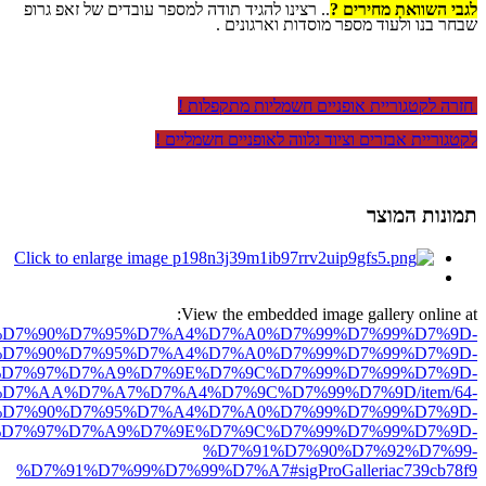
לגבי השוואת מחירים ?
.. רצינו להגיד תודה למספר עובדים של זאפ גרופ
שבחר בנו ולעוד מספר מוסדות וארגונים .
חזרה לקטגוריית אופניים חשמליות מתקפלות !
לקטגוריית אבזרים וציוד נלווה לאופניים חשמליים !
תמונות המוצר
View the embedded image gallery online at:
ro.net/%D7%90%D7%95%D7%A4%D7%A0%D7%99%D7%99%D7%9D-
D7%90%D7%95%D7%A4%D7%A0%D7%99%D7%99%D7%9D-
D7%97%D7%A9%D7%9E%D7%9C%D7%99%D7%99%D7%9D-
D7%AA%D7%A7%D7%A4%D7%9C%D7%99%D7%9D/item/64-
D7%90%D7%95%D7%A4%D7%A0%D7%99%D7%99%D7%9D-
D7%97%D7%A9%D7%9E%D7%9C%D7%99%D7%99%D7%9D-
%D7%91%D7%90%D7%92%D7%99-
%D7%91%D7%99%D7%99%D7%A7#sigProGalleriac739cb78f9