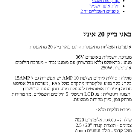
קורקינט חשמלי
תלת אופן חשמלי
אופניים חשמליים יד 2
באגי בייק 20 אינץ
אופניים חשמליות מתקפלות הדגם
באגי בייק 20 מתקפלות
מערכת חשמלית באופניים 36V
מנוע : בראשלס (ללא מברשות) עם מומנט גבוה + מערכת הילוכים
אוטומטית 250W
סוללה : סוללת ליתיום נשלפת 10 AMP יש אפשרות גם ל 15AMP
בקר : בקר מנוע אלקטרוני מתקדם כולל PAS , מערכת פדל אסיסט
חכמה (מערכת אוטומטית להפעלת מנוע בזמן הנעת הדוושות)
תצוגה דיגיטלית : צג LCD דיגיטלי, 5 הילוכים חשמליים, מד מהירות,
מרחק וזמן, כיוון מהירות ממוצעת.
מפרט חלקים מלא :
שילדה - סגסוגת אלומיניום 7020
צמיגים - תוצרת קנדה "20 / 2.5
מזלג קדמי - בולם זעזועים Zoom