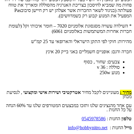
פחות מה שמביא לחיסכון בצריכת האנרגיה מהסוללה ומאריך את טווח
פעולתה (בניגוד לשאר החברות אשר אצלהן יש רק חיישן סיבובPas
המפעיל את המנוע קבוע רק כשמדוושים).
* השילדה עשויה מסגסוגת אלומניום 7020 – חומר איכותי וקל (לעומת
חברות אחרות המשתמשות באלומניום 6061)
מהירות: חוקי לפי התקן הישראלי והארופאי עד 25 קמ"ש
חברה ודגם: אופניים חשמליים באגי בייק 20 אינץ
צבעים: שחור , כסוף
סוללה : 36 v
מנוע 250w
מחיר :
מעוניינים לקבל מחיר
אטרקטיבי ושירות אישי ומקצועי
, לנסיעת
מבחן
עם אחד מהנציגים שלנו ותזכו במבצעים המטורפים שלנו עד 60% הנחה
על כל החנות .
טלפון
החנות :
0545978586
מייל
החנות :
info@hobbynitro.net