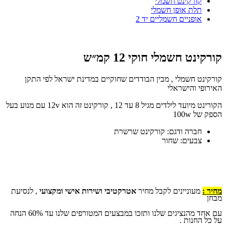
קורקינט חשמלי
תלת אופן חשמלי
אופניים חשמליים יד 2
קורקינט חשמלי חוקי 12 קמ״ש
קורקינט חשמלי , מבין הבודדים שחוקיים במדינת ישראל לפי התקן
האירופי והישראלי
הקורינט מיועד לילדים מגיל 8 עד 12 , קורקינט זה הוא 12v עם מנוע בעל
הספק של 100w
חברה ודגם: קורקינט שרשרת
צבעים: שחור
מחיר :
מעוניינים לקבל מחיר
אטרקטיבי ושירות אישי ומקצועי
, לנסיעת
מבחן
עם אחד מהנציגים שלנו ותזכו במבצעים המטורפים שלנו עד 60% הנחה
על כל החנות .