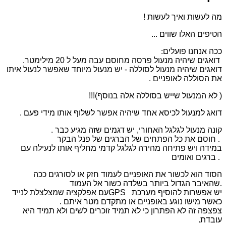
מה לעשות ואיך לעשות !
הטיפים האלו שווים ...
ככה אנחנו פועלים
:
דואגים שיהיה מנעול פרסה מחוסם עבה מעל ל 20 מילימטר
.
דואגים שיהיה מנעול לסוללה - יש מנעול מיוחד שאפשר לנעול איתו
את הסוללה לאופניים .
( לא המנעול שייש בסוללה אלה בנוסף)
!!!
דואג למנעול לכיסא
אחד שיהיה אפשר לשלוף אותו מידי פעם .
קונה מנעול לגלגל האחורי
, יש דגמים שזה מגיע כבר .
.
חוסם את כל הפתחים של הברגים של פנל הבקר
במידה ויש פתיחה מהירה לגלגל קדמי מחליף אותו לנעילה עם
.
ברגים ואומים
הסוד הוא לכשור את האופניים לעמוד חזק או לסורגים ככה
.
שהאיבר הגדול ביותר בשלדה כשור אל העמוד
יש אפשרות להוסיף מערכת
GPS
עם אפלקציה שמצלצלת לנייד
כאשר מישו נוגע באופניים או מתקדם מטר איתם
.
צפצפה זה לא הפתרון כי לא תמיד זוכרים לשים
ולא תמיד היא
עובדת
.