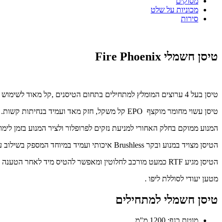
מסוקים
מכוניות על שלט
סירות
טיסן חשמלי Fire Phoenix
טיסן בעל 4 ערוצים המומלץ למתחילים בתחום הטיסנים ,קל מאוד לשימוש ותחזוקה.
טיסן עשוי מחומר מוקצף EPO קל משקל, חזק מאד ועמיד בנחיתות קשות.
המנוע ממוקם בחלק האחורי למניעת נזקים לפרופלור ולציר המנוע בזמן לימו
הטיסן מצויד במנוע ובקר Brushless איכותי ועמיד במיוחד המספק בשילוב עם סוללת הליפו (LiPo) הכלולה בחבילה עוצמה לטיסן עבור תרגולים אקרובטיים בסיסיים.
הטיסן מגיע RTF כמעט מורכב לחלוטין ומאפשר להטיס מיד לאחר הטענה קצרה.
מטען יעודי לסוללת ליפו .
טיסן חשמלי למתחילים
מוטת כנף: 1200 מ"מ