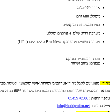
אורך: 970 מ"מ
משקל: 680 גרם
בנוי: ממשפחת המוקצפים
מערכת רדיו: שלט 4 ערוצים ומקלט
מערכת חשמל: מנוע ובקר Brushless סוללת ליפו (LiPo)
חברה ודגם:פייר פוניקס
צבעים: צהוב ושחור
מחיר :
מעוניינים לקבל מחיר
אטרקטיבי ושירות אישי ומקצועי
, לטיסת מבח
עם אחד מהנציגים שלנו ותזכו במבצעים המטורפים שלנו עד 60% הנחה על כל החנות .
טלפון
החנות :
0545978586
מייל
החנות :
info@hobbynitro.net