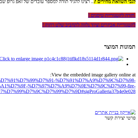
לגבי השוואת מחירים ?
.. רצינו להגיד תודה למספר עובדים של זאפ גרופ שב
חזרה לקטגוריית טיסנים !
לקטגוריית אביזרים וציוד נלווה לתחביב שלט רחוק !
תמונות המוצר
View the embedded image gallery online at:
D7%97%D7%91%D7%99%D7%91-%D7%91%D7%A9%D7%9C%D7%98-
A1%D7%9F-%D7%97%D7%A9%D7%9E%D7%9C%D7%99-fire-
D7%99%D7%9C%D7%99%D7%9D#sigProGalleria37b4e0e028
פרטי יצירת קשר