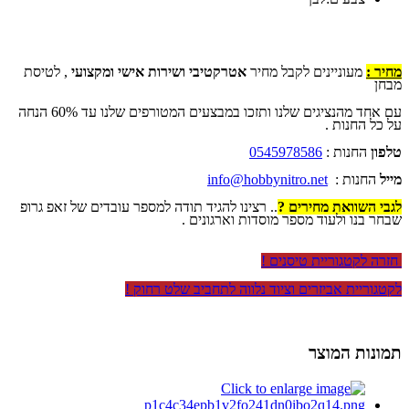
מחיר :
מעוניינים לקבל מחיר
אטרקטיבי ושירות אישי ומקצועי
, לטיסת
מבחן
עם אחד מהנציגים שלנו ותזכו במבצעים המטורפים שלנו עד 60% הנחה
על כל החנות .
טלפון
החנות :
0545978586
מייל
החנות :
info@hobbynitro.net
לגבי השוואת מחירים ?
.. רצינו להגיד תודה למספר עובדים של זאפ גרופ
שבחר בנו ולעוד מספר מוסדות וארגונים .
חזרה לקטגוריית טיסנים !
לקטגוריית אביזרים וציוד נלווה לתחביב שלט רחוק !
תמונות המוצר