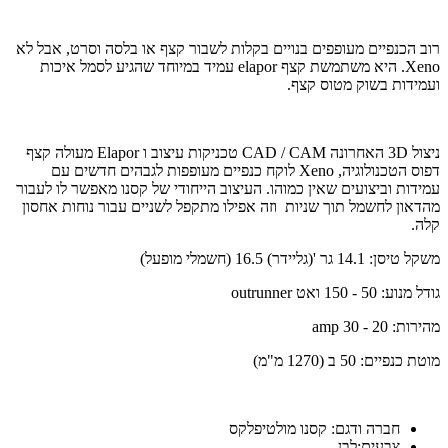
רוב הכנפיים מעופפים בנויים בקלות לשבור קצף או בלסה וסרט, אבל לא
Xeno. היא משתמשת קצף elapor עמיד במיוחד שהגיע לסמל איכות
ועמידות בשוק מטוס קצף.
ניצול 3D האחרונה CAD / CAM טכניקות עיצוב ו Elapor מעולה קצף
דפוס הטכנולוגיה, Xeno לוקח כנפיים מעופפות לגבהים חדשים עם
עמידות וביצועים שאין כמוהו. העיצוב הייחודי של קסנו מאפשר לו לעבור
מהדאון לחשמל תוך שניות וזה אפילו מתקפל לשניים עבור נוחות אחסון
קלה.
משקל טיסן: 14.1 גר '(גליידר) 16.5 (חשמלי מופעל)
גודל מנוע: 50 - 150 ואט outrunner
מהירות: 20 - 30 amp
מוטת כנפיים: 50 ב (1270 מ"מ)
חברה ודגם: קסנו מולטיפלקס
צבעים:לבן