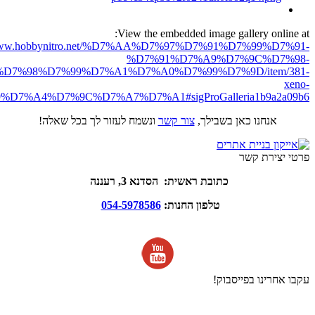
View the embedded image gallery online at:
//www.hobbynitro.net/%D7%AA%D7%97%D7%91%D7%99%D7%91-
%D7%91%D7%A9%D7%9C%D7%98-
D7%98%D7%99%D7%A1%D7%A0%D7%99%D7%9D/item/381-
xeno-
7%A4%D7%9C%D7%A7%D7%A1#sigProGalleria1b9a2a09b6
אנחנו כאן בשבילך,
צור קשר
ונשמח לעזור לך בכל שאלה!
פרטי יצירת קשר
כתובת ראשית: הסדנא 3, רעננה
טלפון החנות:
054-5978586
עקבו אחרינו בפייסבוק!