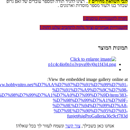
לגבי השוואת מחירים ?
.. רצינו להגיד תודה למספר עובדים של זאפ גרופ
שבחר בנו ולעוד מספר מוסדות וארגונים .
חזרה לקטגוריית טיסנים !
לקטגוריית אביזרים וציוד נלווה לתחביב שלט רחוק !
תמונות המוצר
View the embedded image gallery online at:
//www.hobbynitro.net/%D7%AA%D7%97%D7%91%D7%99%D7%91-
%D7%91%D7%A9%D7%9C%D7%98-
D7%98%D7%99%D7%A1%D7%A0%D7%99%D7%9D/item/383-
%D7%98%D7%99%D7%A1%D7%9F-
%D7%9E%D7%94%D7%99%D7%A8-
%D7%9E%D7%90%D7%95%D7%93-
funjet#sigProGalleria36c9cf783d
אנחנו כאן בשבילך,
צור קשר
ונשמח לעזור לך בכל שאלה!