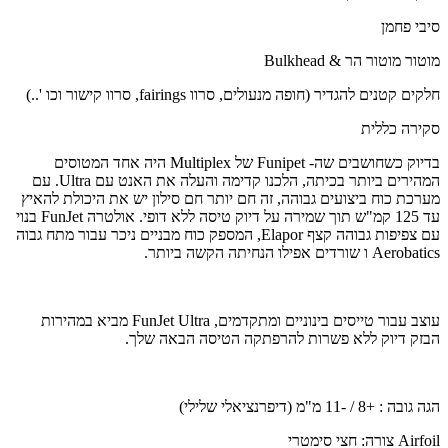
סיבי פחמן
מוטור מוטור הר & Bulkhead
חלקים קטנים להגדיר (חופה מנעולים, סרוו fairings, סרוו קישור וכו '..)
סקירה כללית
בדיוק כשחושבים שה- Funipet של Multiplex היה אחד המטוסים
המהירים ביותר בכיתה, הלכנו קדימה והעלה את האנט עם Ultra. עם
מערכת כוח ביצועים גבוהה, זה חם יותר חם סילון יש את היכולת להאיץ
עד 125 קמ"ש תוך שמירה על דיוק טיסה ללא דופי. אולטרה FunJet בנוי
עם צפיפות גבוהה קצף Elapor, המספק כוח מבניים ניכר עבור מתח גבוה
Aerobatics ו שורדים אפילו הנחיתה הקשה ביותר.
עוצב עבור טייסים בינוניים ומתקדמים, FunJet Ultra מביא במהירות
הבזק דיוק ללא פשרות להרפתקה הטיסה הבאה שלך.
הגה גובה : +8 / -11 מ"מ (דיפרנציאלי שלילי)
Airfoil צורה: חצי סימטרי