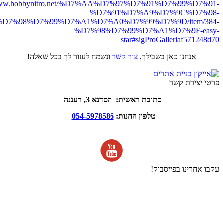
//www.hobbynitro.net/%D7%AA%D7%97%D7%91%D7%99%D7%91-
%D7%91%D7%A9%D7%9C%D7%98-
D7%98%D7%99%D7%A1%D7%A0%D7%99%D7%9D/item/384-
%D7%98%D7%99%D7%A1%D7%9F-easy-
star#sigProGalleriaf571248d70
אנחנו כאן בשבילך,
צור קשר
ונשמח לעזור לך בכל שאלה!
פרטי יצירת קשר
כתובת ראשית: הסדנא 3, רעננה
טלפון החנות:
054-5978586
עקבו אחרינו בפייסבוק!