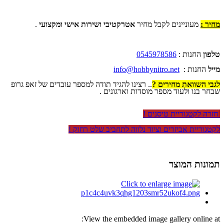
מחיר :
מעוניינים לקבל מחיר
אטרקטיבי ושירות אישי ומקצועי
.
טלפון
החנות :
0545978586
מייל
החנות :
info@hobbynitro.net
לגבי השוואת מחירים ?
.. רצינו להגיד תודה למספר עובדים של זאפ גרופ
שבחר בנו ולעוד מספר מוסדות וארגונים .
חזרה לקטגוריית טיסנים !
לקטגוריית אביזרים וציוד נלווה לתחביב שלט רחוק !
תמונות המוצר
View the embedded image gallery online at: