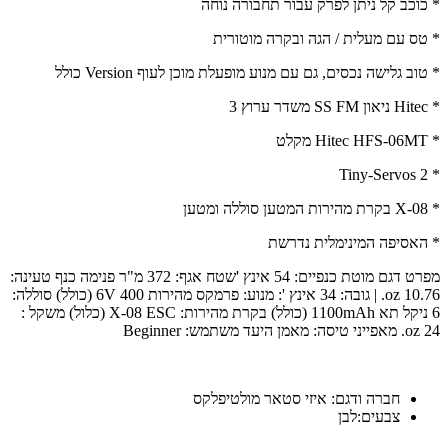
* כוכב קל ניתן לפרק עבור תחבורה נוחה
* טס עם מעלית / הגה ובקרה מוטורית
* טוב גלישה נכסים, גם עם מנוע מופעלת מוכן לעוף Version כולל
* Hitec ניאון SS FM משדר ערוץ 3
* Hitec HFS-06MT מקלט
* 2 Tiny-Servos
* X-08 בקרת מהירות המטען סוללה ומטען
* האסיפה המינימלית נדרשת
מפרט דגם מוטת כנפיים: 54 אינץ 'שטח אגף: 372 מ"ר פנימה כנף טעינה:
10.76 oz. | גובה: 34 אינץ ': מנוע: פרמקס מהירות 400 6V (כולל) סוללה:
6 ניקל תא 1100mAh (כולל) בקרת מהירות: X-08 ESC (כלול) משקל :
24 oz. מאפייני טיסה: מאמן היעד משתמש: Beginner
חברה ודגם: איזי סטאר מולטיפלקס
צבעים:לבן