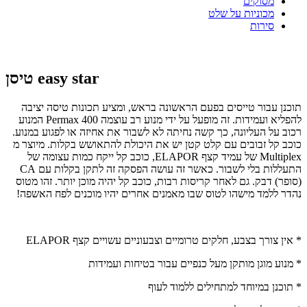
מסוקים
מכוניות על שלט
סירות
טיסן easy star
תוכנן עבור טייסים בפעם הראשונה בראש, ומציע תכונות טיסה יציבה
להפליא ועמידות. זה מופעל על ידי מנוע רב עוצמה Permax 400 המנוע
רכוב על העליונה, כך קשה נחיתה לא לשבור את אחיזה או לפגוע במנוע.
כוכב קל זבובים עם קלט קטן יש את היכולת להתאושש בקלות. מיוצר מ
Multiplex של עמיד קצף ELAPOR, כוכב קל ייקח כמות עצומה של
התעללות בלי לשבור. כאשר זה עושה הפסקה זה לתקן בקלות עם CA
(סופר) דבק. גם לאחר קריסות רבות, כוכב קל יהיה מוכן יותר. זהו מטוס
נהדר ללמד מישהו לטוס שבו מאמנים אחרים יהיו מוכנים לפח האשפה!
* אין צורך בצבע, חלקים טרומיים וצבעוניים עשויים קצף ELAPOR
* מנוע מוגן מותקן מעל כנפיים עבור בטיחות ועמידות
* תוכנן במיוחד למתחילים ללמוד לעוף