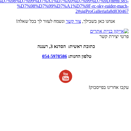
D7%98%D7%99%D7%A1%D7%A0%D7%99%D7%9D/item/385-
%D7%98%D7%99%D7%A1%D7%9F-rc-sky-raider-mach-
2#sigProGalleriafa8d830467
אנחנו כאן בשבילך,
צור קשר
ונשמח לעזור לך בכל שאלה!
פרטי יצירת קשר
כתובת ראשית: הסדנא 3, רעננה
טלפון החנות:
054-5978586
עקבו אחרינו בפייסבוק!