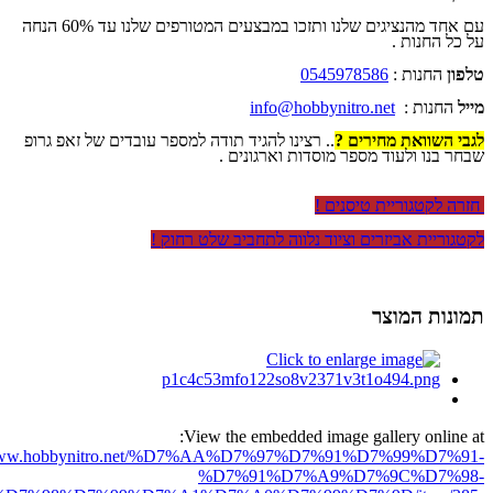
עם אחד מהנציגים שלנו ותזכו במבצעים המטורפים שלנו עד 60% הנחה
על כל החנות .
טלפון
החנות :
0545978586
מייל
החנות :
info@hobbynitro.net
לגבי השוואת מחירים ?
.. רצינו להגיד תודה למספר עובדים של זאפ גרופ
שבחר בנו ולעוד מספר מוסדות וארגונים .
חזרה לקטגוריית טיסנים !
לקטגוריית אביזרים וציוד נלווה לתחביב שלט רחוק !
תמונות המוצר
View the embedded image gallery online at:
//www.hobbynitro.net/%D7%AA%D7%97%D7%91%D7%99%D7%91-
%D7%91%D7%A9%D7%9C%D7%98-