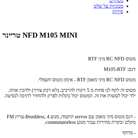
מסוקים
מכוניות על שלט
סירות
טריינר NFD M105 MINI
מטוס RC NFD מיני RTF
דגם: M105-RTF
מטוס RC NFD מיני מאמן RTF - אימון מטוס חשמלי.
מטוס זה לקח לנו פחות מ 5 דקות להרכיב, (לא דבק צורך) ולהכין אותו,
ילד יכול לעשות את זה. המטוס יכול בקלות לפרק ולהחזיר לתיבה לנסיעה.
- דגם מטוס מיני מאמן עם servos הוקמה, מנוע Brushless, 4-ערוץ FM
מקלט ובקרת מהירות עבור מנוע commutatorless.
- מדחף