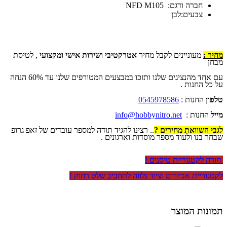
חברה ודגם: NFD M105
צבעים:לבן
מחיר :
מעוניינים לקבל מחיר
אטרקטיבי ושירות אישי ומקצועי
, לטיסת
מבחן
עם אחד מהנציגים שלנו ותזכו במבצעים המטורפים שלנו עד 60% הנחה
על כל החנות .
טלפון
החנות :
0545978586
מייל
החנות :
info@hobbynitro.net
לגבי השוואת מחירים ?
.. רצינו להגיד תודה למספר עובדים של זאפ גרופ
שבחר בנו ולעוד מספר מוסדות וארגונים .
חזרה לקטגוריית טיסנים !
לקטגוריית אביזרים וציוד נלווה לתחביב שלט רחוק !
תמונות המוצר