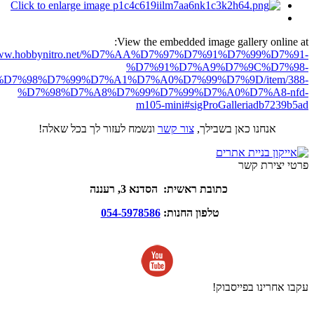
View the embedded image gallery online at:
//www.hobbynitro.net/%D7%AA%D7%97%D7%91%D7%99%D7%91-
%D7%91%D7%A9%D7%9C%D7%98-
D7%98%D7%99%D7%A1%D7%A0%D7%99%D7%9D/item/388-
%D7%98%D7%A8%D7%99%D7%99%D7%A0%D7%A8-nfd-
m105-mini#sigProGalleriadb7239b5ad
אנחנו כאן בשבילך,
צור קשר
ונשמח לעזור לך בכל שאלה!
פרטי יצירת קשר
כתובת ראשית: הסדנא 3, רעננה
טלפון החנות:
054-5978586
עקבו אחרינו בפייסבוק!