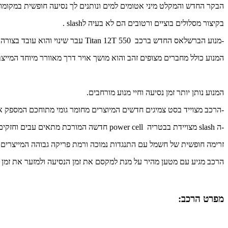
הבקר החדש והמקלט מיני אטומים למים ונותנים לך נסיעה חופשית במקומ
בקיצור מסלולים בוציים ורטובים הם לא בעיה ל
slash
.
-מנוע הברשלאס החדש ברכב
Titan 12T 550
עבר שינוי והוא עובד בצורה 
המנוע כולל מחברים מצופים זהב והוא מושך אויר דרך מאוורר מיוחד המיי
המנוע נותן יותר זמן נסיעה וחיי מנוע מורחבים.
-הרכב מצוייד בסט צמיגים חדשים המיוצרים מחומר גומי מתוחכם המספק א
-ה
slash
מצויידת בבטריה
power cell
חדשה המורכת מתאים עבים וחזקים ו
זרימה חופשית של חשמל עם התנגדות נמוכה ורמת פריקה גבוהה המייצרים ב
הרכב מגיע עם מטען מהיר על מנת למקסם את זמן הנסיעה ולמזער את זמן 
מפרט הרכב: