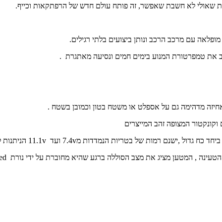
ות שאולי לא חשבת שאפשר, זה פותח עולם חדש של הרפתקאות וכייף.
מופלאה עם מרכב הרכב ונותן ביצועים בלתי רגילים.
צב את טמפרטורת המנוע בימים חמים ונסיעה מאתגרת .
חיזה מדהימה גם על אספלט או משטח בטון וכמובן בשטח .
קונקטור המצופה זהב המייצרים
יחד כח גדול ,ישנם רמות של בטריות הנמדדות מ
v
7.4 ועד
11.1v
הניתנות 
הטעינה , המטען מציג את מצב הסוללה ברגע שהיא מחוברת על ידי נורת
led