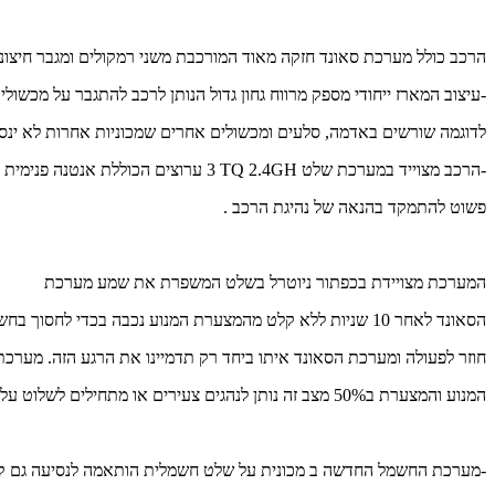
הרכב כולל מערכת סאונד חזקה מאוד המורכבת משני רמקולים ומגבר חיצונ
-עיצוב המארז ייחודי מספק מרווח גחון גדול הנותן לרכב להתגבר על מכשולי
לדוגמה שורשים באדמה, סלעים ומכשולים אחרים שמכוניות אחרות לא ינסו
-הרכב מצוייד במערכת שלט
TQ 2.4GH
3 ערוצים הכוללת אנטנה פנימית ,עם מערכת זו אין צורך לנהל תדרים וערוצים
פשוט להתמקד בהנאה של נהיגת הרכב .
המערכת מצויידת בכפתור ניוטרל בשלט המשפרת את שמע מערכת
הסאונד לאחר 10 שניות ללא קלט מהמצערת המנוע נכבה בכדי לחסוך בחשמל נגיעה קטנה חזרה במצערת והמנוע
חוזר לפעולה ומערכת הסאונד איתו ביחד רק תדמיינו את הרגע הזה. מערכ
המנוע והמצערת ב50% מצב זה נותן לנהגים צעירים או מתחילים לשלוט על הרכב באופן בטיחותי ונעים לנסיעה התחלתית .
-מערכת החשמל החדשה ב מכונית על שלט חשמלית הותאמה לנסיעה גם קצ