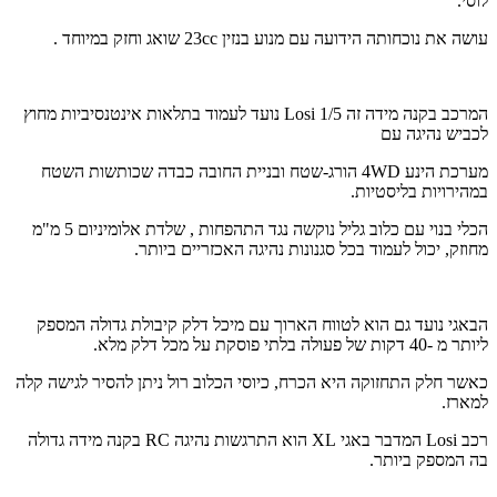
לוסי.
עושה את נוכחותה הידועה עם מנוע בנזין 23cc שואג וחזק במיוחד .
המרכב בקנה מידה זה Losi 1/5 נועד לעמוד בתלאות אינטנסיביות מחוץ
לכביש נהיגה עם
מערכת הינע 4WD הורג-שטח ובניית החובה כבדה שכותשות השטח
במהירויות בליסטיות.
הכלי בנוי עם כלוב גליל נוקשה נגד התהפחות , שלדת אלומיניום 5 מ"מ
מחוזק, יכול לעמוד בכל סגנונות נהיגה האכזריים ביותר.
הבאגי נועד גם הוא לטווח הארוך עם מיכל דלק קיבולת גדולה המספק
ליותר מ -40 דקות של פעולה בלתי פוסקת על מכל דלק מלא.
כאשר חלק התחזוקה היא הכרח, כיוסי הכלוב רול ניתן להסיר לגישה קלה
למארז.
רכב Losi המדבר באגי XL הוא התרגשות נהיגה RC בקנה מידה גדולה
בה המספק ביותר.