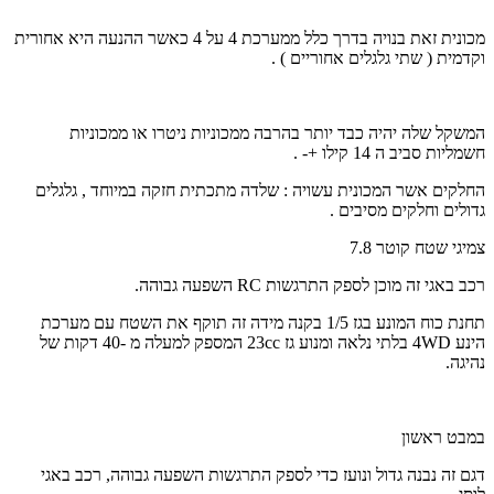
מכונית זאת בנויה בדרך כלל ממערכת 4 על 4 כאשר ההנעה היא אחורית
וקדמית ( שתי גלגלים אחוריים ) .
המשקל שלה יהיה כבד יותר בהרבה ממכוניות ניטרו או ממכוניות
חשמליות סביב ה 14 קילו +- .
החלקים אשר המכונית עשויה : שלדה מתכתית חזקה במיוחד , גלגלים
גדולים וחלקים מסיבים .
צמיגי שטח קוטר 7.8
רכב באגי זה מוכן לספק התרגשות RC השפעה גבוהה.
תחנת כוח המונע בגז 1/5 בקנה מידה זה תוקף את השטח עם מערכת
הינע 4WD בלתי נלאה ומנוע גז 23cc המספק למעלה מ -40 דקות של
נהיגה.
במבט ראשון
דגם זה נבנה גדול ונועז כדי לספק התרגשות השפעה גבוהה, רכב באגי