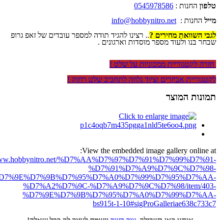
טלפון
החנות :
0545978586
מייל
החנות :
info@hobbynitro.net
לגבי השוואת מחירים ?
.. רצינו להגיד תודה למספר עובדים של זאפ גרופ
שבחר בנו ולעוד מספר מוסדות וארגונים .
חזרה לקטגוריית ממכוניות על שלט !
לקטגוריית אביזרים וציוד נלווה לתחביב שלט רחוק !
תמונות המוצר
View the embedded image gallery online at:
//www.hobbynitro.net/%D7%AA%D7%97%D7%91%D7%99%D7%91-
%D7%91%D7%A9%D7%9C%D7%98-
D7%9E%D7%9B%D7%95%D7%A0%D7%99%D7%95%D7%AA-
%D7%A2%D7%9C-%D7%A9%D7%9C%D7%98/item/403-
%D7%9E%D7%9B%D7%95%D7%A0%D7%99%D7%AA-
bs915t-1-10#sigProGalleriae638c733c7