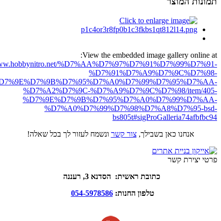
תמונות המוצר
View the embedded image gallery online at:
//www.hobbynitro.net/%D7%AA%D7%97%D7%91%D7%99%D7%91-
%D7%91%D7%A9%D7%9C%D7%98-
D7%9E%D7%9B%D7%95%D7%A0%D7%99%D7%95%D7%AA-
%D7%A2%D7%9C-%D7%A9%D7%9C%D7%98/item/405-
%D7%9E%D7%9B%D7%95%D7%A0%D7%99%D7%AA-
%D7%A0%D7%99%D7%98%D7%A8%D7%95-bsd-
bs805t#sigProGalleria74afbfbc94
אנחנו כאן בשבילך,
צור קשר
ונשמח לעזור לך בכל שאלה!
פרטי יצירת קשר
כתובת ראשית: הסדנא 3, רעננה
טלפון החנות:
054-5978586