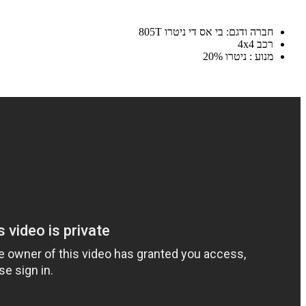
חברה ודגם: בי אס די ניטרו 805T
רכב 4x4
מנוע : ניטרו 20%