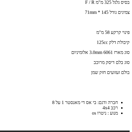
בסיס גלגל 325 מ"מ F / R
צמיגים גודל 145 * 71mm
פינוי קרקע 58 מ"מ
קיבולת דלק 125cc
סוג מארז 3.0mm 6061 אלומיניום
סוג בלם דיסק מרוכב
בולם זעזועים חזק שמן
חברה ודגם: בי אס די מאנסטר 1 על 8
רכב 4x4
מנוע : ניטרו os