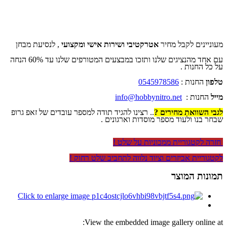
מעוניינים לקבל מחיר
אטרקטיבי ושירות אישי ומקצועי
, לנסיעת מבחן
עם אחד מהנציגים שלנו ותזכו במבצעים המטורפים שלנו עד 60% הנחה
על כל החנות .
טלפון
החנות :
0545978586
מייל
החנות :
info@hobbynitro.net
לגבי השוואת מחירים ?
.. רצינו להגיד תודה למספר עובדים של זאפ גרופ
שבחר בנו ולעוד מספר מוסדות וארגונים .
חזרה לקטגוריית ממכוניות על שלט !
לקטגוריית אביזרים וציוד נלווה לתחביב שלט רחוק !
תמונות המוצר
View the embedded image gallery online at: