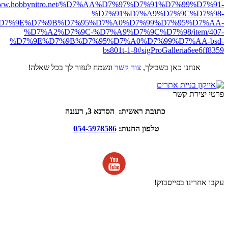
//www.hobbynitro.net/%D7%AA%D7%97%D7%91%D7%99%D7%91-
%D7%91%D7%A9%D7%9C%D7%98-
D7%9E%D7%9B%D7%95%D7%A0%D7%99%D7%95%D7%AA-
%D7%A2%D7%9C-%D7%A9%D7%9C%D7%98/item/407-
%D7%9E%D7%9B%D7%95%D7%A0%D7%99%D7%AA-bsd-
bs801t-1-8#sigProGalleria6ee6ff8359
אנחנו כאן בשבילך,
צור קשר
ונשמח לעזור לך בכל שאלה!
פרטי יצירת קשר
כתובת ראשית: הסדנא 3, רעננה
טלפון החנות:
054-5978586
עקבו אחרינו בפייסבוק!