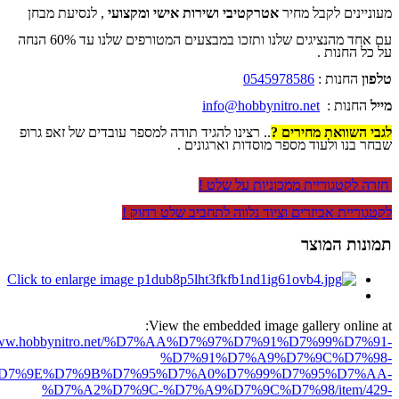
מעוניינים לקבל מחיר
אטרקטיבי ושירות אישי ומקצועי
, לנסיעת מבחן
עם אחד מהנציגים שלנו ותזכו במבצעים המטורפים שלנו עד 60% הנחה
על כל החנות .
טלפון
החנות :
0545978586
מייל
החנות :
info@hobbynitro.net
לגבי השוואת מחירים ?
.. רצינו להגיד תודה למספר עובדים של זאפ גרופ
שבחר בנו ולעוד מספר מוסדות וארגונים .
חזרה לקטגוריית ממכוניות על שלט !
לקטגוריית אביזרים וציוד נלווה לתחביב שלט רחוק !
תמונות המוצר
View the embedded image gallery online at:
//www.hobbynitro.net/%D7%AA%D7%97%D7%91%D7%99%D7%91-
%D7%91%D7%A9%D7%9C%D7%98-
D7%9E%D7%9B%D7%95%D7%A0%D7%99%D7%95%D7%AA-
%D7%A2%D7%9C-%D7%A9%D7%9C%D7%98/item/429-