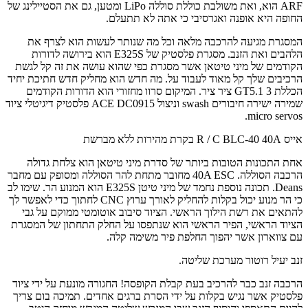
ARF הוא, ואת משולבת כוללת סוללה LiPo ומטען, גם את הסטיילינג של
החופה היא אופנה ואגרסיבי כי אתה לא תתעלם.
המסגרת מגיעה להרכבה מלאה וכל מה שנותר לעשות הוא לצרף את
הלהבים ואת הזנב. מסגרת פלסטיק של E325S הוא בירושה לדורות
הקודמים של מיני טיטאן אשר מסגרת כפי שהוא עושה את זה קל לגשת
הרכיבים שלך קל מאוד לעבוד על. מה חדש הוא מחליק חדש חתיכת יחיד
הכללת GT5.1 3 ציר ציר. המיקום סרוו מחזורי הוא הדורות הקודמים
שמירה ישירה חיבורים swash וניצול ACE DC0915 פלסטיק דיגיטלי ציוד
micro servos.
אייס R / C BLC-40 40A בקרת מהירות ללא מברשת
אחת התכונות הטובות ביותר של סדרת מיני טיטאן הוא צלחת גדולה
הרכבה הסוללה. 40A ESC מחובר מתחת להר הסוללה ומסופק עם מחבר
Deans. תכונה נוספת נחמד של מיני טיטן E325S הוא המנוע הר. שימו לב
כי הר מנוע יכול בקלות להחליק לאורך ערוץ CNC לחתוך כדי לאפשר לך
להתאים את רשת הילוך הראשי. הציוד סיבוב אוטומטי ממוקם על גבי
הציוד הראשי, הפיר הראשי הוא שנתפסו על החלק התחתון של המסגרת
עם צווארון אשר יהפוך החלפת פיר משימה קלה.
זנב יעיל רוטור מערכת שליטה.
הרכבה זנב כבר להרכיב בעת קבלת הקופסה! החגורה מונעת על ידי ציוד
פלסטיק אשר נגיש בקלות על ידי הסרת ברגים אחדים. תמיכה בום צריך