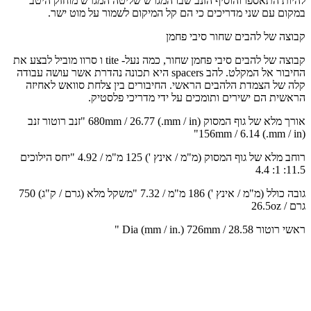
להיות התאספו והוסיף הזנב שבו המגרש שליטה המגרש מוחזק היטב
במקום עם שני מדריכים כי הם קל המיקום לשמור על מוט ישר.
קבוצה של להבים שחור סיבי פחמן
קבוצה של להבים סיבי פחמן שחור, כמה נעל- tite ו סרוו מוביל לבצע את
החיבור אל המקלט. להב spacers היא תכונה נהדרת אשר עושה עבודה
קלה של הצמדת הלהבים הראשי. החיבורים בין צלחת סוואש לאחיזה
הראשית הם ישירים ותומכים על ידי מדריכי פלסטיק.
אורך מלא של גוף המסוק (mm / in.) 680mm / 26.77 "זנב רוטור זנב
(mm / in.) 156mm / 6.14"
רוחב מלא של גוף המסוק (מ"מ / אינץ ') 125 מ"מ / 4.92 "יחס הילוכים
11.5: 1: 4.4
גובה כולל (מ"מ / אינץ ') 186 מ"מ / 7.32 "משקל מלא (גרם / ק"ג) 750
גרם / 26.5oz
ראשי רוטור Dia (mm / in.) 726mm / 28.58 "