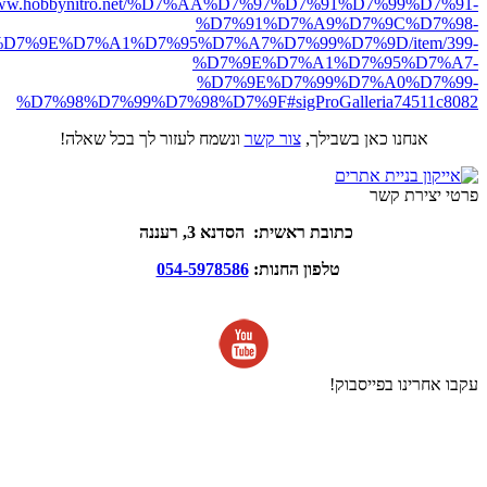
//www.hobbynitro.net/%D7%AA%D7%97%D7%91%D7%99%D7%91-
%D7%91%D7%A9%D7%9C%D7%98-
7%9E%D7%A1%D7%95%D7%A7%D7%99%D7%9D/item/399-
%D7%9E%D7%A1%D7%95%D7%A7-
%D7%9E%D7%99%D7%A0%D7%99-
%D7%98%D7%99%D7%98%D7%9F#sigProGalleria74511c8082
אנחנו כאן בשבילך,
צור קשר
ונשמח לעזור לך בכל שאלה!
פרטי יצירת קשר
כתובת ראשית: הסדנא 3, רעננה
טלפון החנות:
054-5978586
עקבו אחרינו בפייסבוק!