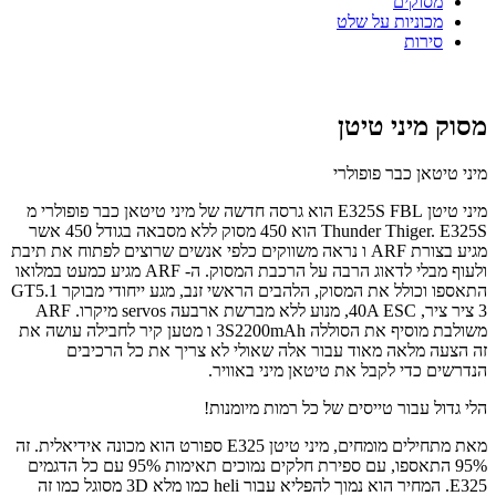
מסוקים
מכוניות על שלט
סירות
מסוק מיני טיטן
מיני טיטאן כבר פופולרי
מיני טיטן E325S FBL הוא גרסה חדשה של מיני טיטאן כבר פופולרי מ
Thunder Thiger. E325S הוא 450 מסוק ללא מסבאה בגודל 450 אשר
מגיע בצורת ARF ו נראה משווקים כלפי אנשים שרוצים לפתוח את תיבת
ולעוף מבלי לדאוג הרבה על הרכבת המסוק. ה- ARF מגיע כמעט במלואו
התאספו וכולל את המסוק, הלהבים הראשי זנב, מגע ייחודי מבוקר GT5.1
3 ציר ציר, 40A ESC, מנוע ללא מברשת ארבעה servos מיקרו. ARF
משולבת מוסיף את הסוללה 3S2200mAh ו מטען קיר לחבילה עושה את
זה הצעה מלאה מאוד עבור אלה שאולי לא צריך את כל הרכיבים
הנדרשים כדי לקבל את טיטאן מיני באוויר.
הלי גדול עבור טייסים של כל רמות מיומנות!
מאת מתחילים מומחים, מיני טיטן E325 ספורט הוא מכונה אידיאלית. זה
95% התאספו, עם ספירת חלקים נמוכים תאימות 95% עם כל הדגמים
E325. המחיר הוא נמוך להפליא עבור heli כמו מלא 3D מסוגל כמו זה