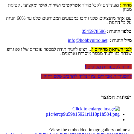
מחיר :
מעוניינים לקבל מחיר
אטרקטיבי ושירות אישי ומקצועי
, לטיסת
מבחן
עם אחד מהנציגים שלנו ותזכו במבצעים המטורפים שלנו עד 60% הנחה
על כל החנות .
טלפון
החנות :
0545978586
מייל
החנות :
info@hobbynitro.net
לגבי השוואת מחירים ?
.. רצינו להגיד תודה למספר עובדים של זאפ גרופ
שבחר בנו ולעוד מספר מוסדות וארגונים .
חזרה לקטגוריית מסוקים !
לקטגוריית אביזרים וציוד נלווה לתחביב שלט רחוק !
תמונות המוצר
View the embedded image gallery online at: