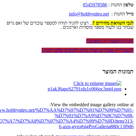
טלפון
החנות :
0545978586
מייל
החנות :
info@hobbynitro.net
לגבי השוואת מחירים ?
.. רצינו להגיד תודה למספר עובדים של זאפ גרופ
שבחר בנו ולעוד מספר מוסדות וארגונים .
חזרה לקטגוריית רחפנים !
לקטגוריית אביזרים וציוד נלווה לתחביב שלט רחוק !
תמונות המוצר
View the embedded image gallery online at:
//www.hobbynitro.net/%D7%AA%D7%97%D7%91%D7%99%D7%91-
%D7%91%D7%A9%D7%9C%D7%98-
7%A7/%D7%A8%D7%97%D7%A4%D7%99%D7%9D/item/313-
6-axis-gyro#sigProGalleria880c13f9d6