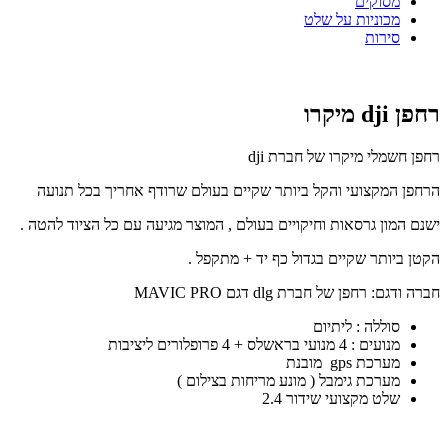
מסוקים
מכוניות על שלט
סירות
רחפן dji מיקרו
רחפן חשמלי מיקרו של חברת dji
הרחפן המקצועי והקל ביותר שקיים בעולם שרודף אחריך בכל תנועה
ישנם המון גרסאות וחיקויים בעולם , המוצר מגיעה עם כל הציוד להטה .
הקטן ביותר שקיים בגדול כף יד + מתקפל .
חברה ודגם: רחפן של חברת dlg דגם MAVIC PRO
סוללה : ליתיום
מנועים : 4 מנועי בראשלס + 4 פרופלורים ליציבות
מערכת gps מובנת
מערכת גימבל ( מונע מריחות בצילום )
שלט מקצועי שידור 2.4