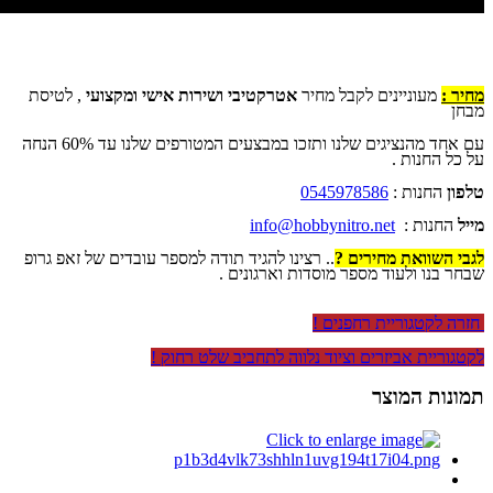
מחיר :
מעוניינים לקבל מחיר
אטרקטיבי ושירות אישי ומקצועי
, לטיסת
מבחן
עם אחד מהנציגים שלנו ותזכו במבצעים המטורפים שלנו עד 60% הנחה
על כל החנות .
טלפון
החנות :
0545978586
מייל
החנות :
info@hobbynitro.net
לגבי השוואת מחירים ?
.. רצינו להגיד תודה למספר עובדים של זאפ גרופ
שבחר בנו ולעוד מספר מוסדות וארגונים .
חזרה לקטגוריית רחפנים !
לקטגוריית אביזרים וציוד נלווה לתחביב שלט רחוק !
תמונות המוצר