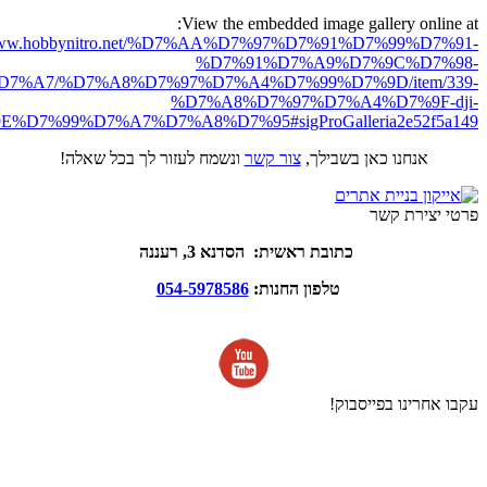
View the embedded image gallery online at:
//www.hobbynitro.net/%D7%AA%D7%97%D7%91%D7%99%D7%91-
%D7%91%D7%A9%D7%9C%D7%98-
7%A7/%D7%A8%D7%97%D7%A4%D7%99%D7%9D/item/339-
%D7%A8%D7%97%D7%A4%D7%9F-dji-
E%D7%99%D7%A7%D7%A8%D7%95#sigProGalleria2e52f5a149
אנחנו כאן בשבילך,
צור קשר
ונשמח לעזור לך בכל שאלה!
פרטי יצירת קשר
כתובת ראשית: הסדנא 3, רעננה
טלפון החנות:
054-5978586
עקבו אחרינו בפייסבוק!